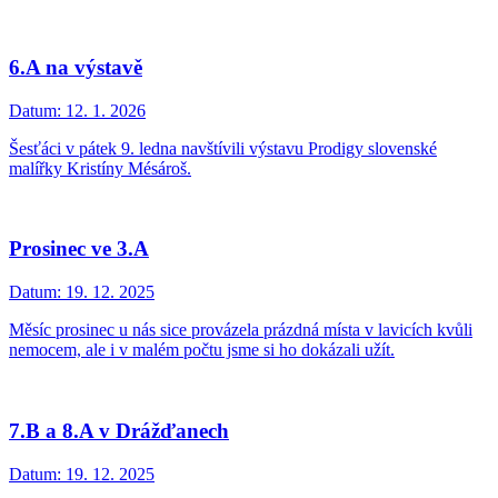
6.A na výstavě
Datum:
12. 1. 2026
Šesťáci v pátek 9. ledna navštívili výstavu Prodigy slovenské
malířky Kristíny Mésároš.
Prosinec ve 3.A
Datum:
19. 12. 2025
Měsíc prosinec u nás sice provázela prázdná místa v lavicích kvůli
nemocem, ale i v malém počtu jsme si ho dokázali užít.
7.B a 8.A v Drážďanech
Datum:
19. 12. 2025