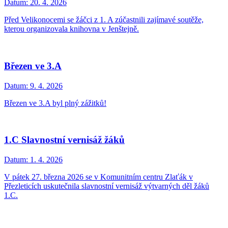
Datum:
20. 4. 2026
Před Velikonocemi se žáčci z 1. A zúčastnili zajímavé soutěže,
kterou organizovala knihovna v Jenštejně.
Březen ve 3.A
Datum:
9. 4. 2026
Březen ve 3.A byl plný zážitků!
1.C Slavnostní vernisáž žáků
Datum:
1. 4. 2026
V pátek 27. března 2026 se v Komunitním centru Zlaťák v
Přezleticích uskutečnila slavnostní vernisáž výtvarných děl žáků
1.C.