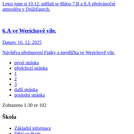
Letos jsme si 10.12. udělali se třídou 7.B a 8.A předvánoční
atmosféru v Drážďanech.
6.A ve Werichově vile.
Datum:
16. 12. 2025
Návštěva představení Fialky a mejdlíčka ve Werichově vile.
první stránka
předchozí stránka
1
2
3
další stránka
poslední stránka
Zobrazeno
1
-
30
ze 102
Škola
Základní informace
Dění ve škole