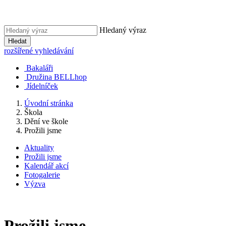
Hledaný výraz
Hledat
rozšířené vyhledávání
Bakaláři
Družina BELLhop
Jídelníček
Úvodní stránka
Škola
Dění ve škole
Prožili jsme
Aktuality
Prožili jsme
Kalendář akcí
Fotogalerie
Výzva
Prožili jsme