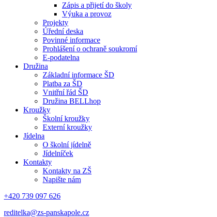
Zápis a přijetí do školy
Výuka a provoz
Projekty
Úřední deska
Povinné informace
Prohlášení o ochraně soukromí
E-podatelna
Družina
Základní informace ŠD
Platba za ŠD
Vnitřní řád ŠD
Družina BELLhop
Kroužky
Školní kroužky
Externí kroužky
Jídelna
O školní jídelně
Jídelníček
Kontakty
Kontakty na ZŠ
Napište nám
+420 739 097 626
reditelka@zs-panskapole.cz