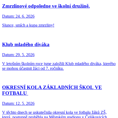
Zmrzlinové odpoledne ve školní družině.
Datum:
24. 6. 2026
Slunce, smích a kupa zmrzliny!
Klub mladého diváka
Datum:
29. 5. 2026
V letošním školním roce jsme založili Klub mladého diváka, kterého
se mohou účastnit žáci od 7. ročníku.
OKRESNÍ KOLA ZÁKLADNÍCH ŠKOL VE
FOTBALU
Datum:
12. 5. 2026
V těchto dnech se uskutečnila okresní kola ve fotbalu žáků ZŠ,
která postupně proběhla na Městském stadionu v Čelákovicích.