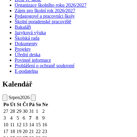
Organizace školního roku 2026/2027
Zápis pro školní rok 2026⁄2027
Pedagogové a pracovníci školy
Školní poradenské pracoviště
Bakaláři
Jazyková výuka
Školská rada
Dokumenty
Projekty
Úřední deska
Povinné informace
Prohlášení o ochraně soukromí
E-podatelna
Kalendář
Srpen
2026
Po
Út
St
Čt
Pá
So
Ne
27
28
29
30
31
1
2
3
4
5
6
7
8
9
10
11
12
13
14
15
16
17
18
19
20
21
22
23