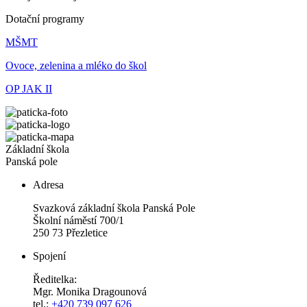
Dotační programy
MŠMT
Ovoce, zelenina a mléko do škol
OP JAK II
Základní škola
Panská pole
Adresa
Svazková základní škola Panská Pole
Školní náměstí 700/1
250 73 Přezletice
Spojení
Ředitelka:
Mgr. Monika Dragounová
tel.:
+420 739 097 626