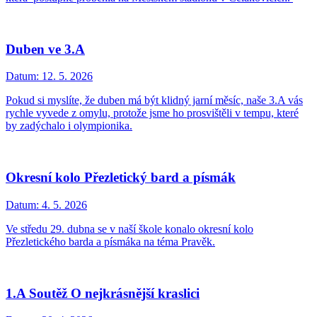
Duben ve 3.A
Datum:
12. 5. 2026
Pokud si myslíte, že duben má být klidný jarní měsíc, naše 3.A vás
rychle vyvede z omylu, protože jsme ho prosvištěli v tempu, které
by zadýchalo i olympionika.
Okresní kolo Přezletický bard a písmák
Datum:
4. 5. 2026
Ve středu 29. dubna se v naší škole konalo okresní kolo
Přezletického barda a písmáka na téma Pravěk.
1.A Soutěž O nejkrásnější kraslici