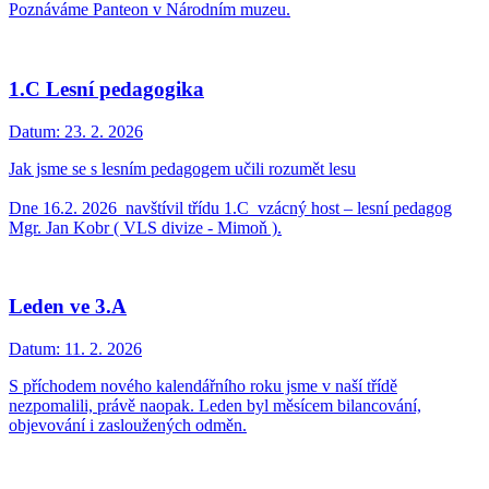
Poznáváme Panteon v Národním muzeu.
1.C Lesní pedagogika
Datum:
23. 2. 2026
Jak jsme se s lesním pedagogem učili rozumět lesu
Dne 16.2. 2026 navštívil třídu 1.C vzácný host – lesní pedagog
Mgr. Jan Kobr ( VLS divize - Mimoň ).
Leden ve 3.A
Datum:
11. 2. 2026
S příchodem nového kalendářního roku jsme v naší třídě
nezpomalili, právě naopak. Leden byl měsícem bilancování,
objevování i zasloužených odměn.