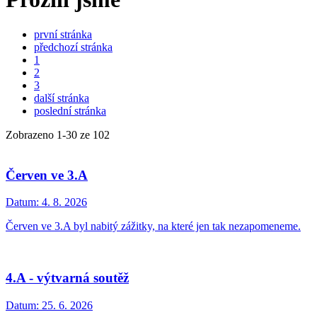
první stránka
předchozí stránka
1
2
3
další stránka
poslední stránka
Zobrazeno
1
-
30
ze 102
Červen ve 3.A
Datum:
4. 8. 2026
Červen ve 3.A byl nabitý zážitky, na které jen tak nezapomeneme.
4.A - výtvarná soutěž
Datum:
25. 6. 2026