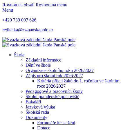
Rovnou na obsah
Rovnou na menu
Menu
+420 739 097 626
reditelka@zs-panskapole.cz
Škola
Základní informace
Dění ve škole
Organizace školního roku 2026/2027
Zápis pro školní rok 2026⁄2027
Kritéria přijetí žáků do 1. ročníku ve školním
roce 2026⁄2027
Pedagogové a pracovníci školy
Školní poradenské pracoviště
Bakaláři
Jazyková výuka
Školská rada
Dokumenty
Formuláře ke stažení
Dotace