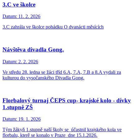
3.C ve školce
Datum:
11. 2. 2026
3.C zahrála ve školce pohádku O dvanácti měsících
Návštěva divadla Gong.
Datum:
2. 2. 2026
Ve středu 28. ledna se žáci tříd 6.A, 7.A, 7.B a 8.A vydali za
kulturou do vysočanského Divadla Gong.
Florbalový turnaj ČEPS cup- krajské kolo - dívky
1.stupně ZŠ
Datum:
19. 1. 2026
Tým žákyň 1.stupně naší školy se účastnil krajského kola ve
florbalu, kterě se konalo v Praze dne 15.1.2026.