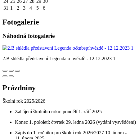
24
25
26
27
28
29
30
31
1
2
3
4
5
6
Fotogalerie
Náhodná fotogalerie
2.B shlédla představení Legenda o hvězdě - 12.12.2023 1
Prázdniny
Školní rok 2025/2026
Zahájení školního roku: pondělí 1. září 2025
Konec 1. pololetí: čtvrtek 29. ledna 2026 (vydání vysvědčení)
Zápis do 1. ročníku pro školní rok 2026/2027 10. února -
11. února 2025