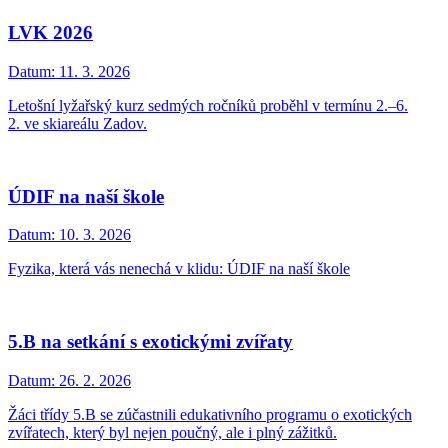
LVK 2026
Datum:
11. 3. 2026
Letošní lyžařský kurz sedmých ročníků proběhl v termínu 2.–6.
2. ve skiareálu Zadov.
ÚDIF na naší škole
Datum:
10. 3. 2026
Fyzika, která vás nenechá v klidu: ÚDIF na naší škole
5.B na setkání s exotickými zvířaty
Datum:
26. 2. 2026
Žáci třídy 5.B se zúčastnili edukativního programu o exotických
zvířatech, který byl nejen poučný, ale i plný zážitků.