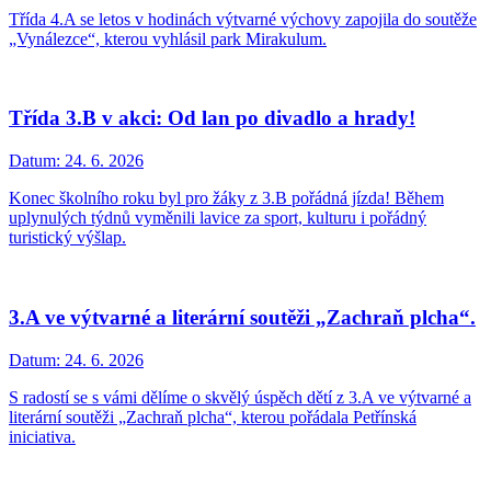
Třída 4.A se letos v hodinách výtvarné výchovy zapojila do soutěže
„Vynálezce“, kterou vyhlásil park Mirakulum.
Třída 3.B v akci: Od lan po divadlo a hrady!
Datum:
24. 6. 2026
Konec školního roku byl pro žáky z 3.B pořádná jízda! Během
uplynulých týdnů vyměnili lavice za sport, kulturu i pořádný
turistický výšlap.
3.A ve výtvarné a literární soutěži „Zachraň plcha“.
Datum:
24. 6. 2026
S radostí se s vámi dělíme o skvělý úspěch dětí z 3.A ve výtvarné a
literární soutěži „Zachraň plcha“, kterou pořádala Petřínská
iniciativa.