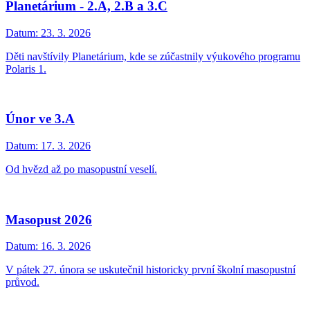
Planetárium - 2.A, 2.B a 3.C
Datum:
23. 3. 2026
Děti navštívily Planetárium, kde se zúčastnily výukového programu
Polaris 1.
Únor ve 3.A
Datum:
17. 3. 2026
Od hvězd až po masopustní veselí.
Masopust 2026
Datum:
16. 3. 2026
V pátek 27. února se uskutečnil historicky první školní masopustní
průvod.