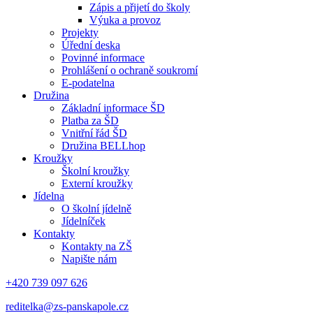
Zápis a přijetí do školy
Výuka a provoz
Projekty
Úřední deska
Povinné informace
Prohlášení o ochraně soukromí
E-podatelna
Družina
Základní informace ŠD
Platba za ŠD
Vnitřní řád ŠD
Družina BELLhop
Kroužky
Školní kroužky
Externí kroužky
Jídelna
O školní jídelně
Jídelníček
Kontakty
Kontakty na ZŠ
Napište nám
+420 739 097 626
reditelka@zs-panskapole.cz