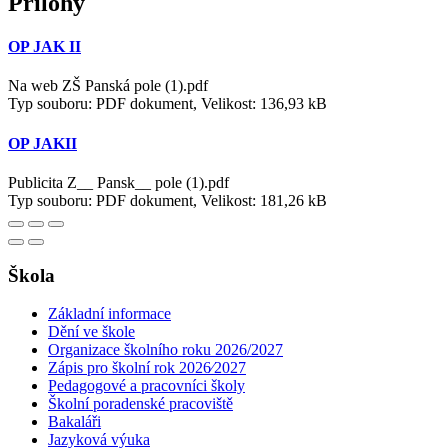
Přílohy
OP JAK II
Na web ZŠ Panská pole (1).pdf
Typ souboru: PDF dokument, Velikost: 136,93 kB
OP JAKII
Publicita Z__ Pansk__ pole (1).pdf
Typ souboru: PDF dokument, Velikost: 181,26 kB
Škola
Základní informace
Dění ve škole
Organizace školního roku 2026/2027
Zápis pro školní rok 2026⁄2027
Pedagogové a pracovníci školy
Školní poradenské pracoviště
Bakaláři
Jazyková výuka