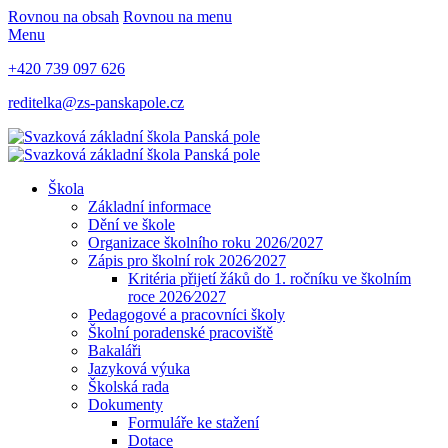
Rovnou na obsah
Rovnou na menu
Menu
+420 739 097 626
reditelka@zs-panskapole.cz
Škola
Základní informace
Dění ve škole
Organizace školního roku 2026/2027
Zápis pro školní rok 2026⁄2027
Kritéria přijetí žáků do 1. ročníku ve školním
roce 2026⁄2027
Pedagogové a pracovníci školy
Školní poradenské pracoviště
Bakaláři
Jazyková výuka
Školská rada
Dokumenty
Formuláře ke stažení
Dotace