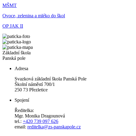
MŠMT
Ovoce, zelenina a mléko do škol
OP JAK II
Základní škola
Panská pole
Adresa
Svazková základní škola Panská Pole
Školní náměstí 700/1
250 73 Přezletice
Spojení
Ředitelka:
Mgr. Monika Dragounová
tel.:
+420 739 097 626
email:
reditelka@zs-panskapole.cz