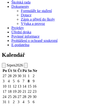
Školská rada
Dokumenty
Formuláře ke stažení
Dotace
Zápis a přijetí do školy
Výuka a provoz
Projekty
Úřední deska
Povinné informace
Prohlášení o ochraně soukromí
E-podatelna
Kalendář
Srpen
2026
Po
Út
St
Čt
Pá
So
Ne
27
28
29
30
31
1
2
3
4
5
6
7
8
9
10
11
12
13
14
15
16
17
18
19
20
21
22
23
24
25
26
27
28
29
30
31
1
2
3
4
5
6