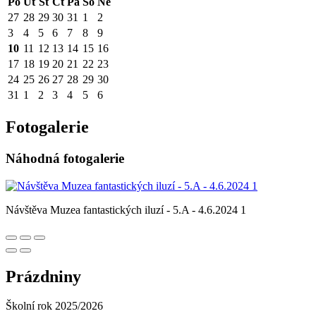
Po
Út
St
Čt
Pá
So
Ne
27
28
29
30
31
1
2
3
4
5
6
7
8
9
10
11
12
13
14
15
16
17
18
19
20
21
22
23
24
25
26
27
28
29
30
31
1
2
3
4
5
6
Fotogalerie
Náhodná fotogalerie
Návštěva Muzea fantastických iluzí - 5.A - 4.6.2024 1
Prázdniny
Školní rok 2025/2026