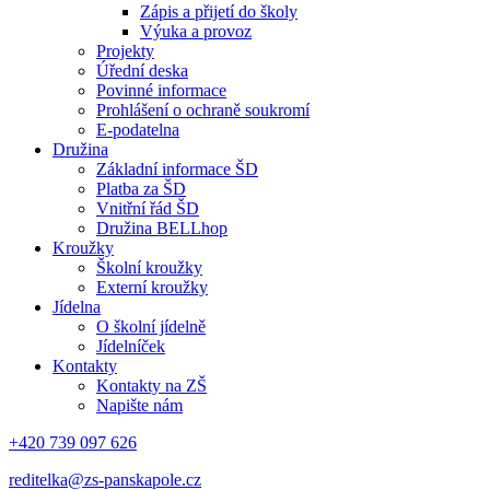
Zápis a přijetí do školy
Výuka a provoz
Projekty
Úřední deska
Povinné informace
Prohlášení o ochraně soukromí
E-podatelna
Družina
Základní informace ŠD
Platba za ŠD
Vnitřní řád ŠD
Družina BELLhop
Kroužky
Školní kroužky
Externí kroužky
Jídelna
O školní jídelně
Jídelníček
Kontakty
Kontakty na ZŠ
Napište nám
+420 739 097 626
reditelka@zs-panskapole.cz