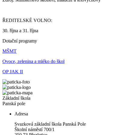
ŘEDITELSKÉ VOLNO:
30. října a 31. října
Dotační programy
MŠMT
Ovoce, zelenina a mléko do škol
OP JAK II
Základní škola
Panská pole
Adresa
Svazková základní škola Panská Pole
Školní náměstí 700/1
250 73 Přezletice