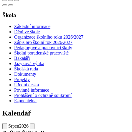
Škola
Základní informace
Dění ve škole
Organizace školního roku 2026/2027
Zápis pro školní rok 2026⁄2027
Pedagogové a pracovníci školy
Školní poradenské pracoviště
Bakaláři
Jazyková výuka
Školská rada
Dokumenty
Projekty
Úřední deska
Povinné informace
Prohlášení o ochraně soukromí
E-podatelna
Kalendář
Srpen
2026