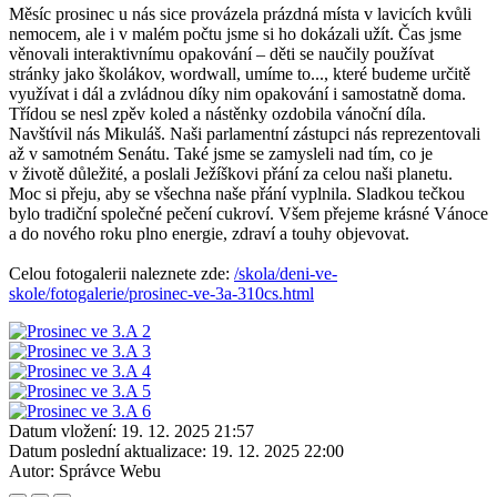
Měsíc prosinec u nás sice provázela prázdná místa v lavicích kvůli
nemocem, ale i v malém počtu jsme si ho dokázali užít. Čas jsme
věnovali interaktivnímu opakování – děti se naučily používat
stránky jako školákov, wordwall, umíme to..., které budeme určitě
využívat i dál a zvládnou díky nim opakování i samostatně doma.
Třídou se nesl zpěv koled a nástěnky ozdobila vánoční díla.
Navštívil nás Mikuláš. Naši parlamentní zástupci nás reprezentovali
až v samotném Senátu. Také jsme se zamysleli nad tím, co je
v životě důležité, a poslali Ježíškovi přání za celou naši planetu.
Moc si přeju, aby se všechna naše přání vyplnila. Sladkou tečkou
bylo tradiční společné pečení cukroví. Všem přejeme krásné Vánoce
a do nového roku plno energie, zdraví a touhy objevovat.
Celou fotogalerii naleznete zde:
/skola/deni-ve-
skole/fotogalerie/prosinec-ve-3a-310cs.html
Datum vložení:
19. 12. 2025 21:57
Datum poslední aktualizace:
19. 12. 2025 22:00
Autor:
Správce Webu