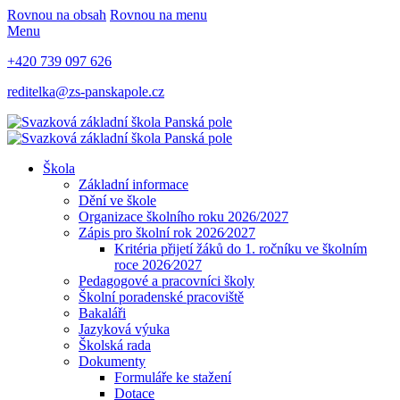
Rovnou na obsah
Rovnou na menu
Menu
+420 739 097 626
reditelka@zs-panskapole.cz
Škola
Základní informace
Dění ve škole
Organizace školního roku 2026/2027
Zápis pro školní rok 2026⁄2027
Kritéria přijetí žáků do 1. ročníku ve školním
roce 2026⁄2027
Pedagogové a pracovníci školy
Školní poradenské pracoviště
Bakaláři
Jazyková výuka
Školská rada
Dokumenty
Formuláře ke stažení
Dotace