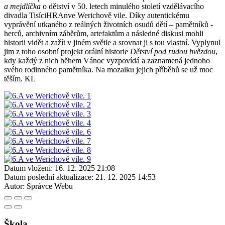
a mejdlíčka
o dětství v 50. letech minulého století vzdělávacího
divadla TisíciHRAnve Werichově vile. Díky autentickému
vyprávění utkaného z reálných životních osudů dětí – pamětníků -
herců, archivním záběrům, artefaktům a následné diskusi mohli
historii vidět a zažít v jiném světle a srovnat ji s tou vlastní. Vyplynul
jim z toho osobní projekt orální historie
Dětství pod rudou hvězdou
,
kdy každý z nich během Vánoc vyzpovídá a zaznamená jednoho
svého rodinného pamětníka. Na mozaiku jejich příběhů se už moc
těším. KL
Datum vložení:
16. 12. 2025 21:08
Datum poslední aktualizace:
21. 12. 2025 14:53
Autor:
Správce Webu
Škola