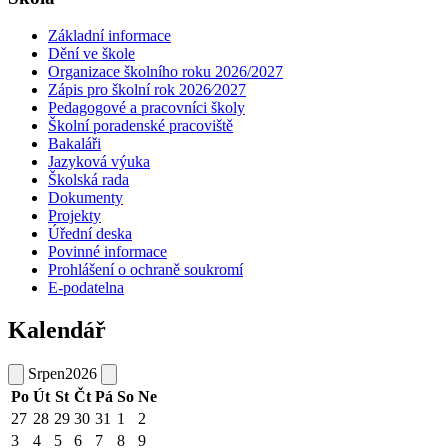
Základní informace
Dění ve škole
Organizace školního roku 2026/2027
Zápis pro školní rok 2026⁄2027
Pedagogové a pracovníci školy
Školní poradenské pracoviště
Bakaláři
Jazyková výuka
Školská rada
Dokumenty
Projekty
Úřední deska
Povinné informace
Prohlášení o ochraně soukromí
E-podatelna
Kalendář
Srpen
2026
Po
Út
St
Čt
Pá
So
Ne
27
28
29
30
31
1
2
3
4
5
6
7
8
9