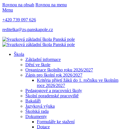
Rovnou na obsah
Rovnou na menu
Menu
+420 739 097 626
reditelka@zs-panskapole.cz
Škola
Základní informace
Dění ve škole
Organizace školního roku 2026/2027
Zápis pro školní rok 2026⁄2027
Kritéria přijetí žáků do 1. ročníku ve školním
roce 2026⁄2027
Pedagogové a pracovníci školy
Školní poradenské pracoviště
Bakaláři
Jazyková výuka
Školská rada
Dokumenty
Formuláře ke stažení
Dotace