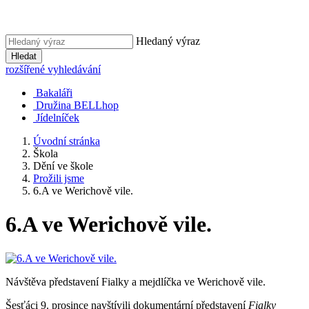
Hledaný výraz
Hledat
rozšířené vyhledávání
Bakaláři
Družina BELLhop
Jídelníček
Úvodní stránka
Škola
Dění ve škole
Prožili jsme
6.A ve Werichově vile.
6.A ve Werichově vile.
Návštěva představení Fialky a mejdlíčka ve Werichově vile.
Šesťáci 9. prosince navštívili dokumentární představení
Fialky