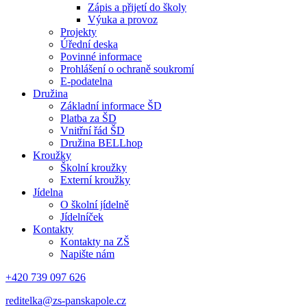
Zápis a přijetí do školy
Výuka a provoz
Projekty
Úřední deska
Povinné informace
Prohlášení o ochraně soukromí
E-podatelna
Družina
Základní informace ŠD
Platba za ŠD
Vnitřní řád ŠD
Družina BELLhop
Kroužky
Školní kroužky
Externí kroužky
Jídelna
O školní jídelně
Jídelníček
Kontakty
Kontakty na ZŠ
Napište nám
+420 739 097 626
reditelka@zs-panskapole.cz