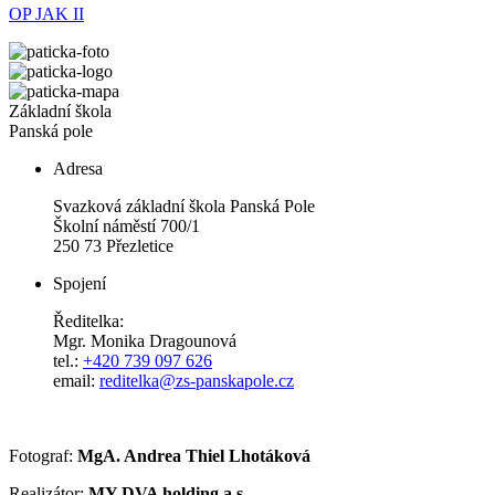
OP JAK II
Základní škola
Panská pole
Adresa
Svazková základní škola Panská Pole
Školní náměstí 700/1
250 73 Přezletice
Spojení
Ředitelka:
Mgr. Monika Dragounová
tel.:
+420 739 097 626
email:
reditelka@zs-panskapole.cz
Fotograf:
MgA. Andrea Thiel Lhotáková
Realizátor:
MY DVA holding a.s.