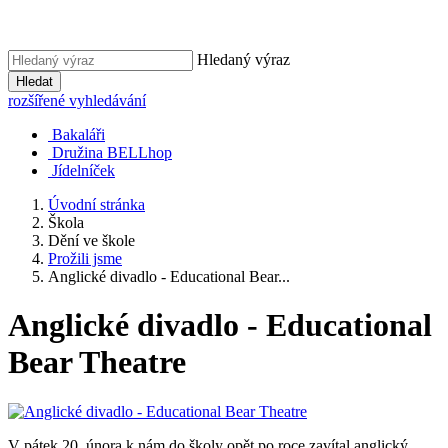
Hledaný výraz
Hledat
rozšířené vyhledávání
Bakaláři
Družina BELLhop
Jídelníček
Úvodní stránka
Škola
Dění ve škole
Prožili jsme
Anglické divadlo - Educational Bear...
Anglické divadlo - Educational
Bear Theatre
V pátek 20. února k nám do školy opět po roce zavítal anglický