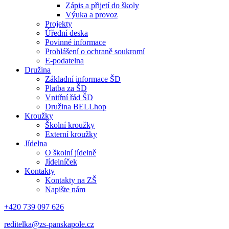
Zápis a přijetí do školy
Výuka a provoz
Projekty
Úřední deska
Povinné informace
Prohlášení o ochraně soukromí
E-podatelna
Družina
Základní informace ŠD
Platba za ŠD
Vnitřní řád ŠD
Družina BELLhop
Kroužky
Školní kroužky
Externí kroužky
Jídelna
O školní jídelně
Jídelníček
Kontakty
Kontakty na ZŠ
Napište nám
+420 739 097 626
reditelka@zs-panskapole.cz