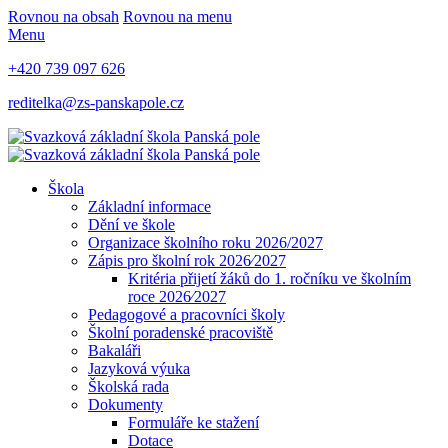
Rovnou na obsah
Rovnou na menu
Menu
+420 739 097 626
reditelka@zs-panskapole.cz
Škola
Základní informace
Dění ve škole
Organizace školního roku 2026/2027
Zápis pro školní rok 2026⁄2027
Kritéria přijetí žáků do 1. ročníku ve školním
roce 2026⁄2027
Pedagogové a pracovníci školy
Školní poradenské pracoviště
Bakaláři
Jazyková výuka
Školská rada
Dokumenty
Formuláře ke stažení
Dotace