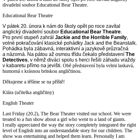
divadelní soubor Educational Bear Theatre.
Educational Bear Theatre
V pátek 20. února k nám do školy opět po roce zavítal
anglický divadelní soubor
Educational Bear Theatre
.
Pro první stupeň zahrál
Jackie and the Horrible Family
,
volné pokračování klasické pohádky Jack and the Beanstalk.
Pohádka byla zábavná, interaktivní a jazykově průzračná
a názorná. Na pátou až osmou třídu čekalo představení
The
Detectives
, v němž diváci spolu s herci řešili záhadu vraždy
v kabaretu přímo na jevišti.
Obě představení byla velmi laskavá,
humorná s krásnou britskou angličtinou.
Děkujeme a těšíme se na příště!
Klára (učitelka angličtiny)
English Theater
Last Friday (20.2), The Bear Theater visited our school. We were
treated to a fun show about a girl who went to a land of giants.
I really appreciated the way the story completely integrated the right
level of English into an understandable story for our children. The
show was entertaining and helped them learn. Personally I am