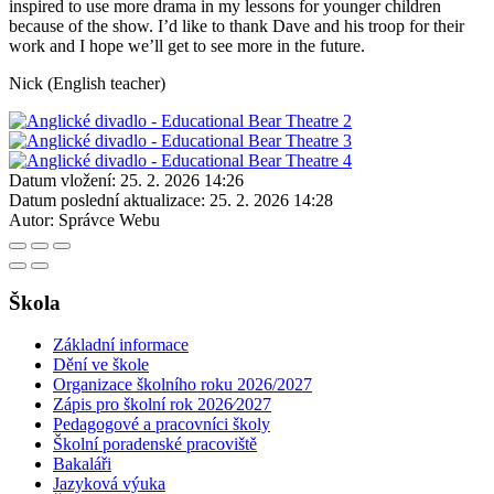
inspired to use more drama in my lessons for younger children
because of the show. I’d like to thank Dave and his troop for their
work and I hope we’ll get to see more in the future.
Nick (English teacher)
Datum vložení:
25. 2. 2026 14:26
Datum poslední aktualizace:
25. 2. 2026 14:28
Autor:
Správce Webu
Škola
Základní informace
Dění ve škole
Organizace školního roku 2026/2027
Zápis pro školní rok 2026⁄2027
Pedagogové a pracovníci školy
Školní poradenské pracoviště
Bakaláři
Jazyková výuka