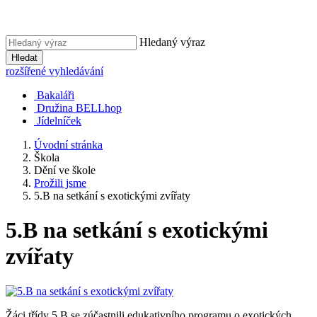
Hledaný výraz
Hledat
rozšířené vyhledávání
Bakaláři
Družina BELLhop
Jídelníček
Úvodní stránka
Škola
Dění ve škole
Prožili jsme
5.B na setkání s exotickými zvířaty
5.B na setkání s exotickými
zvířaty
Žáci třídy 5.B se zúčastnili edukativního programu o exotických