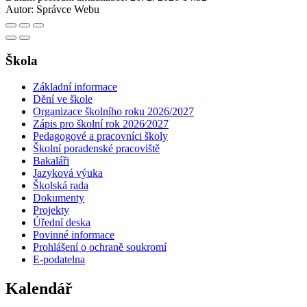
Autor:
Správce Webu
Škola
Základní informace
Dění ve škole
Organizace školního roku 2026/2027
Zápis pro školní rok 2026⁄2027
Pedagogové a pracovníci školy
Školní poradenské pracoviště
Bakaláři
Jazyková výuka
Školská rada
Dokumenty
Projekty
Úřední deska
Povinné informace
Prohlášení o ochraně soukromí
E-podatelna
Kalendář