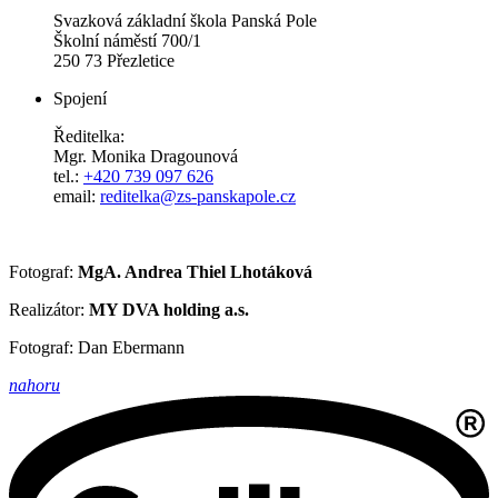
Svazková základní škola Panská Pole
Školní náměstí 700/1
250 73 Přezletice
Spojení
Ředitelka:
Mgr. Monika Dragounová
tel.:
+420 739 097 626
email:
reditelka@zs-panskapole.cz
Fotograf:
MgA. Andrea Thiel Lhotáková
Realizátor:
MY DVA holding a.s.
Fotograf: Dan Ebermann
nahoru