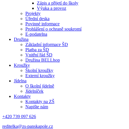
Zápis a přijetí do školy
Výuka a provoz
Projekty
Úřední deska
Povinné informace
Prohlášení o ochraně soukromí
E-podatelna
Družina
Základní informace ŠD
Platba za ŠD
Vnitřní řád ŠD
Družina BELLhop
Kroužky
Školní kroužky
Externí kroužky
Jídelna
O školní jídelně
Jídelníček
Kontakty
Kontakty na ZŠ
Napište nám
+420 739 097 626
reditelka@zs-panskapole.cz