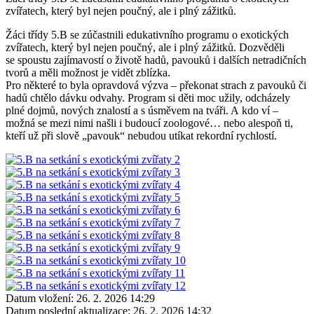
zvířatech, který byl nejen poučný, ale i plný zážitků.
Žáci třídy 5.B se zúčastnili edukativního programu o exotických
zvířatech, který byl nejen poučný, ale i plný zážitků. Dozvěděli
se spoustu zajímavostí o životě hadů, pavouků i dalších netradičních
tvorů a měli možnost je vidět zblízka.
Pro některé to byla opravdová výzva – překonat strach z pavouků či
hadů chtělo dávku odvahy. Program si děti moc užily, odcházely
plné dojmů, nových znalostí a s úsměvem na tváři. A kdo ví –
možná se mezi nimi našli i budoucí zoologové… nebo alespoň ti,
kteří už při slově „pavouk“ nebudou utíkat rekordní rychlostí.
Datum vložení:
26. 2. 2026 14:29
Datum poslední aktualizace:
26. 2. 2026 14:32