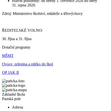
Hlavní prázdniny: od středy 1. července 2026 do úterý
31. srpna 2026
Zdroj: Ministerstvo školství, mládeže a tělovýchovy
ŘEDITELSKÉ VOLNO:
30. října a 31. října
Dotační programy
MŠMT
Ovoce, zelenina a mléko do škol
OP JAK II
Základní škola
Panská pole
Adresa