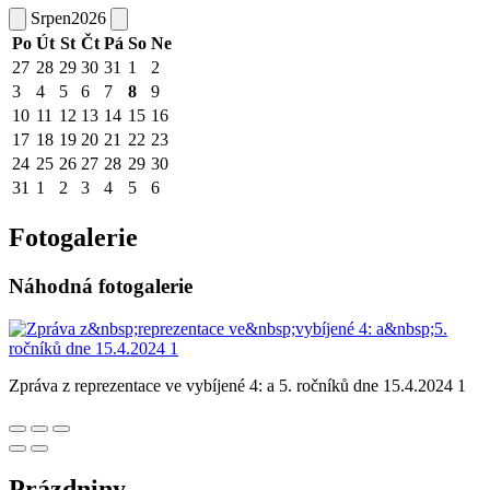
Srpen
2026
Po
Út
St
Čt
Pá
So
Ne
27
28
29
30
31
1
2
3
4
5
6
7
8
9
10
11
12
13
14
15
16
17
18
19
20
21
22
23
24
25
26
27
28
29
30
31
1
2
3
4
5
6
Fotogalerie
Náhodná fotogalerie
Zpráva z reprezentace ve vybíjené 4: a 5. ročníků dne 15.4.2024 1
Prázdniny