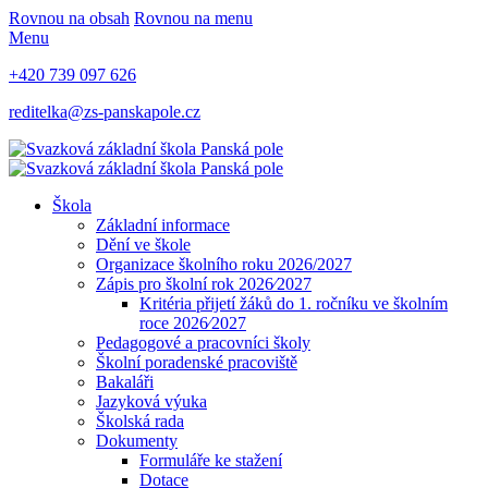
Rovnou na obsah
Rovnou na menu
Menu
+420 739 097 626
reditelka@zs-panskapole.cz
Škola
Základní informace
Dění ve škole
Organizace školního roku 2026/2027
Zápis pro školní rok 2026⁄2027
Kritéria přijetí žáků do 1. ročníku ve školním
roce 2026⁄2027
Pedagogové a pracovníci školy
Školní poradenské pracoviště
Bakaláři
Jazyková výuka
Školská rada
Dokumenty
Formuláře ke stažení
Dotace