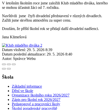
V letošním školním roce jsme založili Klub mladého diváka, kterého
se mohou účastnit žáci od 7. ročníku.
Navštívili jsme čtyři divadelní představení v různých divadlech.
Zažili jsme skvělou atmosféru za super cenu.
Doufám, že příští školní rok se přidají další divadelní nadšenci.
Jana Klimešová
Datum vložení:
29. 5. 2026 8:39
Datum poslední aktualizace:
29. 5. 2026 8:40
Autor:
Správce Webu
Škola
Základní informace
Dění ve škole
Organizace školního roku 2026/2027
Zápis pro školní rok 2026⁄2027
Pedagogové a pracovníci školy
Školní poradenské pracoviště