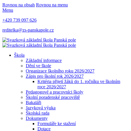
Rovnou na obsah
Rovnou na menu
Menu
+420 739 097 626
reditelka@zs-panskapole.cz
Škola
Základní informace
Dění ve škole
Organizace školního roku 2026/2027
Zápis pro školní rok 2026⁄2027
Kritéria přijetí žáků do 1. ročníku ve školním
roce 2026⁄2027
Pedagogové a pracovníci školy
Školní poradenské pracoviště
Bakaláři
Jazyková výuka
Školská rada
Dokumenty
Formuláře ke stažení
Dotace