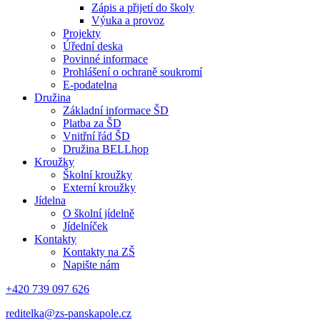
Zápis a přijetí do školy
Výuka a provoz
Projekty
Úřední deska
Povinné informace
Prohlášení o ochraně soukromí
E-podatelna
Družina
Základní informace ŠD
Platba za ŠD
Vnitřní řád ŠD
Družina BELLhop
Kroužky
Školní kroužky
Externí kroužky
Jídelna
O školní jídelně
Jídelníček
Kontakty
Kontakty na ZŠ
Napište nám
+420 739 097 626
reditelka@zs-panskapole.cz