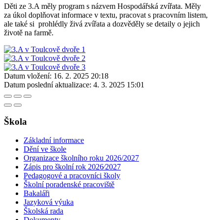
Děti ze 3.A měly program s názvem Hospodářská zvířata. Měly
za úkol doplňovat informace v textu, pracovat s pracovním listem,
ale také si prohlédly živá zvířata a dozvěděly se detaily o jejich
životě na farmě.
Datum vložení:
16. 2. 2025 20:18
Datum poslední aktualizace:
4. 3. 2025 15:01
Škola
Základní informace
Dění ve škole
Organizace školního roku 2026/2027
Zápis pro školní rok 2026⁄2027
Pedagogové a pracovníci školy
Školní poradenské pracoviště
Bakaláři
Jazyková výuka
Školská rada
Dokumenty