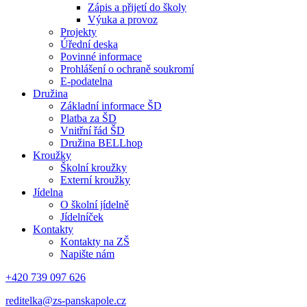
Zápis a přijetí do školy
Výuka a provoz
Projekty
Úřední deska
Povinné informace
Prohlášení o ochraně soukromí
E-podatelna
Družina
Základní informace ŠD
Platba za ŠD
Vnitřní řád ŠD
Družina BELLhop
Kroužky
Školní kroužky
Externí kroužky
Jídelna
O školní jídelně
Jídelníček
Kontakty
Kontakty na ZŠ
Napište nám
+420 739 097 626
reditelka@zs-panskapole.cz