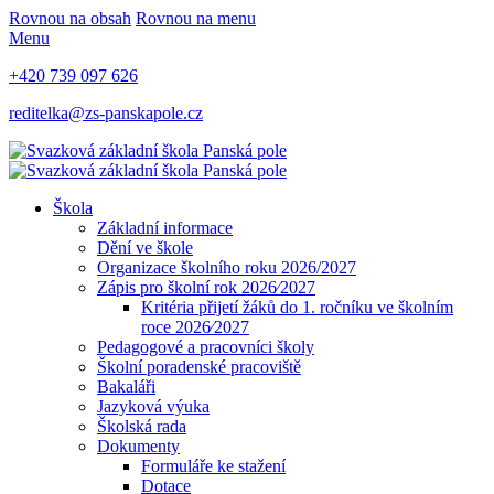
Rovnou na obsah
Rovnou na menu
Menu
+420 739 097 626
reditelka@zs-panskapole.cz
Škola
Základní informace
Dění ve škole
Organizace školního roku 2026/2027
Zápis pro školní rok 2026⁄2027
Kritéria přijetí žáků do 1. ročníku ve školním
roce 2026⁄2027
Pedagogové a pracovníci školy
Školní poradenské pracoviště
Bakaláři
Jazyková výuka
Školská rada
Dokumenty
Formuláře ke stažení
Dotace