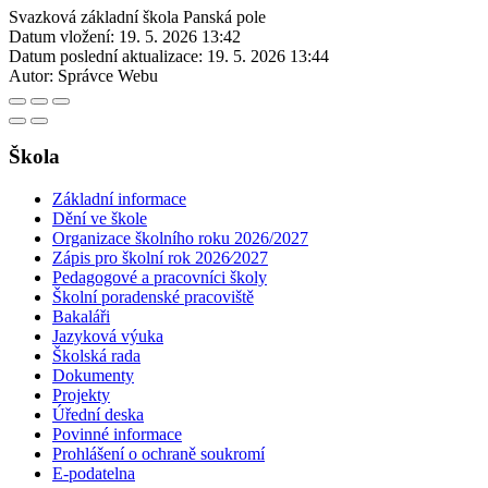
Svazková základní škola Panská pole
Datum vložení:
19. 5. 2026 13:42
Datum poslední aktualizace:
19. 5. 2026 13:44
Autor:
Správce Webu
Škola
Základní informace
Dění ve škole
Organizace školního roku 2026/2027
Zápis pro školní rok 2026⁄2027
Pedagogové a pracovníci školy
Školní poradenské pracoviště
Bakaláři
Jazyková výuka
Školská rada
Dokumenty
Projekty
Úřední deska
Povinné informace
Prohlášení o ochraně soukromí
E-podatelna