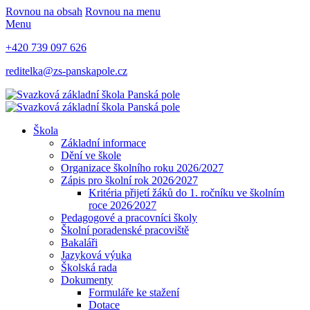
Rovnou na obsah
Rovnou na menu
Menu
+420 739 097 626
reditelka@zs-panskapole.cz
Škola
Základní informace
Dění ve škole
Organizace školního roku 2026/2027
Zápis pro školní rok 2026⁄2027
Kritéria přijetí žáků do 1. ročníku ve školním
roce 2026⁄2027
Pedagogové a pracovníci školy
Školní poradenské pracoviště
Bakaláři
Jazyková výuka
Školská rada
Dokumenty
Formuláře ke stažení
Dotace