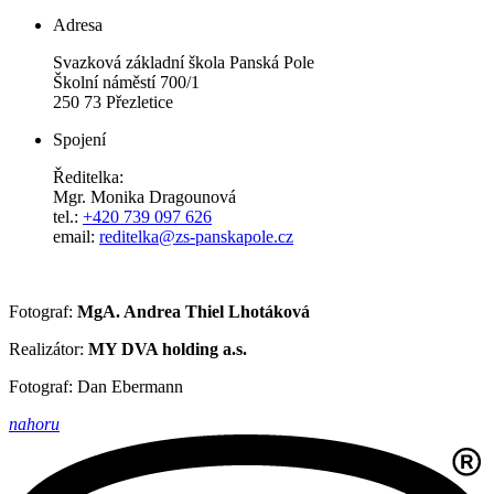
Adresa
Svazková základní škola Panská Pole
Školní náměstí 700/1
250 73 Přezletice
Spojení
Ředitelka:
Mgr. Monika Dragounová
tel.:
+420 739 097 626
email:
reditelka@zs-panskapole.cz
Fotograf:
MgA. Andrea Thiel Lhotáková
Realizátor:
MY DVA holding a.s.
Fotograf: Dan Ebermann
nahoru