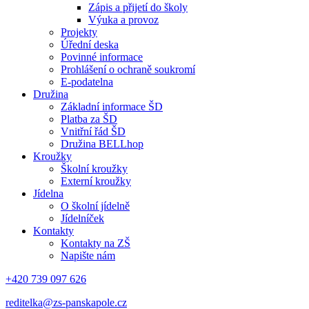
Zápis a přijetí do školy
Výuka a provoz
Projekty
Úřední deska
Povinné informace
Prohlášení o ochraně soukromí
E-podatelna
Družina
Základní informace ŠD
Platba za ŠD
Vnitřní řád ŠD
Družina BELLhop
Kroužky
Školní kroužky
Externí kroužky
Jídelna
O školní jídelně
Jídelníček
Kontakty
Kontakty na ZŠ
Napište nám
+420 739 097 626
reditelka@zs-panskapole.cz