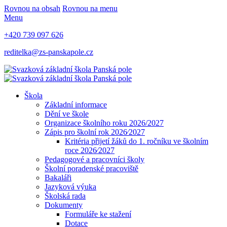
Rovnou na obsah
Rovnou na menu
Menu
+420 739 097 626
reditelka@zs-panskapole.cz
Škola
Základní informace
Dění ve škole
Organizace školního roku 2026/2027
Zápis pro školní rok 2026⁄2027
Kritéria přijetí žáků do 1. ročníku ve školním
roce 2026⁄2027
Pedagogové a pracovníci školy
Školní poradenské pracoviště
Bakaláři
Jazyková výuka
Školská rada
Dokumenty
Formuláře ke stažení
Dotace