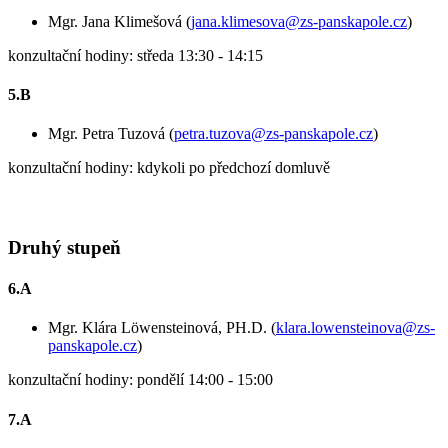
Mgr. Jana Klimešová (
jana.klimesova@zs-panskapole.cz
)
konzultační hodiny: středa 13:30 - 14:15
5.B
Mgr. Petra Tuzová (
petra.tuzova@zs-panskapole.cz
)
konzultační hodiny: kdykoli po předchozí domluvě
Druhý stupeň
6.A
Mgr. Klára Löwensteinová, PH.D. (
klara.lowensteinova@zs-
panskapole.cz
)
konzultační hodiny: pondělí 14:00 - 15:00
7.A