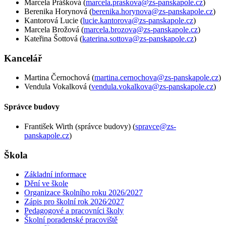
Marcela Prášková (
marcela.praskova@zs-panskapole.cz
)
Berenika Horynová (
berenika.horynova@zs-panskapole.cz
)
Kantorová Lucie (
lucie.kantorova@zs-panskapole.cz
)
Marcela Brožová (
marcela.brozova@zs-panskapole.cz
)
Kateřina Šottová (
katerina.sottova@zs-panskapole.cz
)
Kancelář
Martina Černochová (
martina.cernochova@zs-panskapole.cz
)
Vendula Vokalková (
vendula.vokalkova@zs-panskapole.cz
)
Správce budovy
František Wirth (správce budovy) (
spravce@zs-
panskapole.cz
)
Škola
Základní informace
Dění ve škole
Organizace školního roku 2026/2027
Zápis pro školní rok 2026⁄2027
Pedagogové a pracovníci školy
Školní poradenské pracoviště