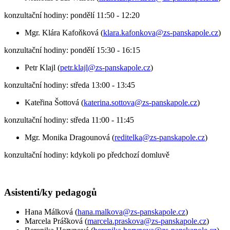
konzultační hodiny: pondělí 11:50 - 12:20
Mgr. Klára Kafoňková (
klara.kafonkova@zs-panskapole.cz
)
konzultační hodiny: pondělí 15:30 - 16:15
Petr Klajl (
petr.klajl@zs-panskapole.cz
)
konzultační hodiny: středa 13:00 - 13:45
Kateřina Šottová (
katerina.sottova@zs-panskapole.cz
)
konzultační hodiny: středa 11:00 - 11:45
Mgr. Monika Dragounová (
reditelka@zs-panskapole.cz
)
konzultační hodiny: kdykoli po předchozí domluvě
Asistenti/ky pedagogů
Hana Málková (
hana.malkova@zs-panskapole.cz
)
Marcela Prášková (
marcela.praskova@zs-panskapole.cz
)