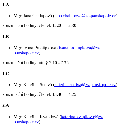
1.A
Mgr. Jana Chalupová (
jana.chalupova@zs-panskapole.cz
)
konzultační hodiny: čtvrtek 12:00 - 12:30
1.B
Mgr. Ivana Prokůpková (
ivana.prokupkova@zs-
panskapole.cz
)
konzultační hodiny: úterý 7:10 - 7:35
1.C
Mgr. Kateřina Šedivá (
katerina.sediva@zs-panskapole.cz
)
konzultační hodiny: čtvrtek 13:40 - 14:25
2.A
Mgr. Kateřina Kvapilová (
katerina.kvapilova@zs-
panskapole.cz
)