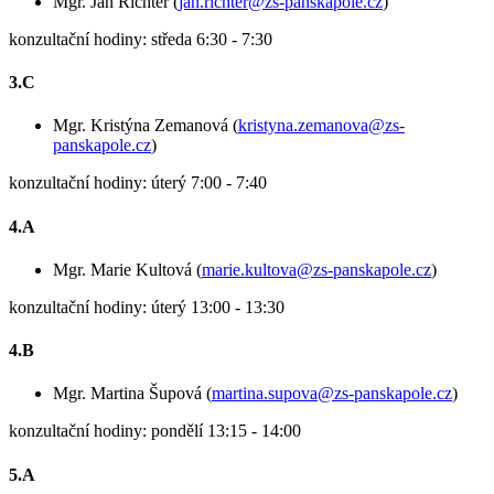
Mgr. Ján Richter (
jan.richter@zs-panskapole.cz
)
konzultační hodiny: středa 6:30 - 7:30
3.C
Mgr. Kristýna Zemanová (
kristyna.zemanova@zs-
panskapole.cz
)
konzultační hodiny: úterý 7:00 - 7:40
4.A
Mgr. Marie Kultová (
marie.kultova@zs-panskapole.cz
)
konzultační hodiny: úterý 13:00 - 13:30
4.B
Mgr. Martina Šupová (
martina.supova@zs-panskapole.cz
)
konzultační hodiny: pondělí 13:15 - 14:00
5.A