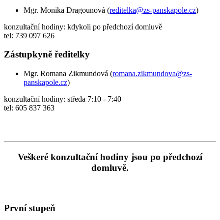
Mgr. Monika Dragounová (
reditelka@zs-panskapole.cz
)
konzultační hodiny: kdykoli po předchozí domluvě
tel: 739 097 626
Zástupkyně ředitelky
Mgr. Romana Zikmundová (
romana.zikmundova@zs-
panskapole.cz
)
konzultační hodiny: středa 7:10 - 7:40
tel: 605 837 363
Veškeré konzultační hodiny jsou po předchozí
domluvě.
První stupeň