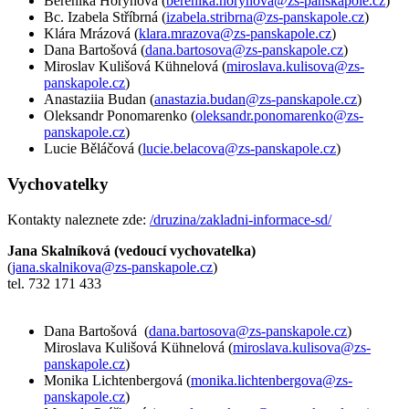
Berenika Horynová (
berenika.horynova@zs-panskapole.cz
)
Bc. Izabela Stříbrná (
izabela.stribrna@zs-panskapole.cz
)
Klára Mrázová (
klara.mrazova@zs-panskapole.cz
)
Dana Bartošová (
dana.bartosova@zs-panskapole.cz
)
Miroslav Kulišová Kühnelová (
miroslava.kulisova@zs-
panskapole.cz
)
Anastaziia Budan (
anastazia.budan@zs-panskapole.cz
)
Oleksandr Ponomarenko (
oleksandr.ponomarenko@zs-
panskapole.cz
)
Lucie Běláčová (
lucie.belacova@zs-panskapole.cz
)
Vychovatelky
Kontakty naleznete zde:
/druzina/zakladni-informace-sd/
Jana Skalníková (vedoucí vychovatelka)
(
jana.skalnikova@zs-panskapole.cz
)
tel. 732 171 433
Dana Bartošová (
dana.bartosova@zs-panskapole.cz
)
Miroslava Kulišová Kühnelová (
miroslava.kulisova@zs-
panskapole.cz
)
Monika Lichtenbergová (
monika.lichtenbergova@zs-
panskapole.cz
)