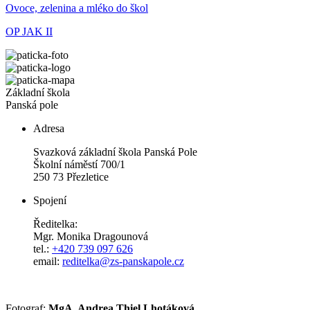
Ovoce, zelenina a mléko do škol
OP JAK II
Základní škola
Panská pole
Adresa
Svazková základní škola Panská Pole
Školní náměstí 700/1
250 73 Přezletice
Spojení
Ředitelka:
Mgr. Monika Dragounová
tel.:
+420 739 097 626
email:
reditelka@zs-panskapole.cz
Fotograf:
MgA. Andrea Thiel Lhotáková