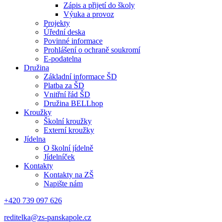
Zápis a přijetí do školy
Výuka a provoz
Projekty
Úřední deska
Povinné informace
Prohlášení o ochraně soukromí
E-podatelna
Družina
Základní informace ŠD
Platba za ŠD
Vnitřní řád ŠD
Družina BELLhop
Kroužky
Školní kroužky
Externí kroužky
Jídelna
O školní jídelně
Jídelníček
Kontakty
Kontakty na ZŠ
Napište nám
+420 739 097 626
reditelka@zs-panskapole.cz