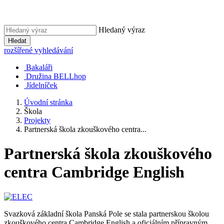
Hledaný výraz
Hledat
rozšířené vyhledávání
Bakaláři
Družina BELLhop
Jídelníček
Úvodní stránka
Škola
Projekty
Partnerská škola zkouškového centra...
Partnerská škola zkouškového
centra Cambridge English
Svazková základní škola Panská Pole se stala partnerskou školou
zkouškového centra Cambridge English a oficiálním přípravným