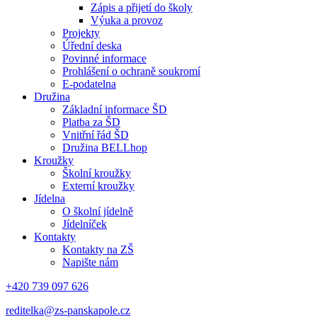
Zápis a přijetí do školy
Výuka a provoz
Projekty
Úřední deska
Povinné informace
Prohlášení o ochraně soukromí
E-podatelna
Družina
Základní informace ŠD
Platba za ŠD
Vnitřní řád ŠD
Družina BELLhop
Kroužky
Školní kroužky
Externí kroužky
Jídelna
O školní jídelně
Jídelníček
Kontakty
Kontakty na ZŠ
Napište nám
+420 739 097 626
reditelka@zs-panskapole.cz