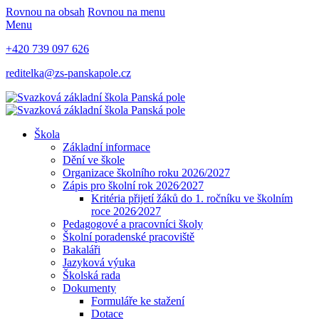
Rovnou na obsah
Rovnou na menu
Menu
+420 739 097 626
reditelka@zs-panskapole.cz
Škola
Základní informace
Dění ve škole
Organizace školního roku 2026/2027
Zápis pro školní rok 2026⁄2027
Kritéria přijetí žáků do 1. ročníku ve školním
roce 2026⁄2027
Pedagogové a pracovníci školy
Školní poradenské pracoviště
Bakaláři
Jazyková výuka
Školská rada
Dokumenty
Formuláře ke stažení
Dotace