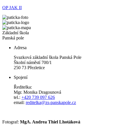
OP JAK II
Základní škola
Panská pole
Adresa
Svazková základní škola Panská Pole
Školní náměstí 700/1
250 73 Přezletice
Spojení
Ředitelka:
Mgr. Monika Dragounová
tel.:
+420 739 097 626
email:
reditelka@zs-panskapole.cz
Fotograf:
MgA. Andrea Thiel Lhotáková