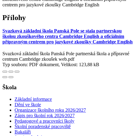
centrem pro jazykové zkoušky Cambridge English
Přílohy
Svazková základní škola Panská Pole se stala partnerskou
školou zkouškového centra Cambridge English a oficiálním
přípravným centrem pro jazykové zkoušky Cambridge English
Svazková základní škola Panská Pole partnerská škola a přípravné
centrum Cambridge zkoušek web.pdf
Typ souboru: PDF dokument, Velikost: 123,88 kB
Škola
Základní informace
Dění ve škole
Organizace školního roku 2026/2027
Zápis pro školní rok 2026⁄2027
Pedagogové a pracovníci školy
Školní poradenské pracoviště
Bakaláři