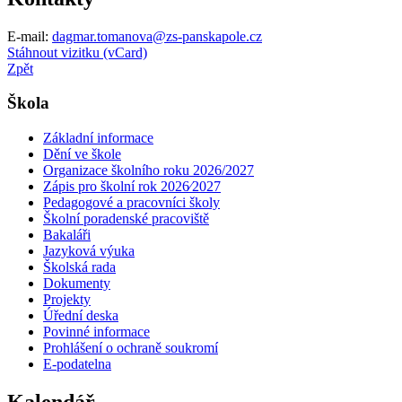
E-mail:
dagmar.tomanova@zs-panskapole.cz
Stáhnout vizitku (vCard)
Zpět
Škola
Základní informace
Dění ve škole
Organizace školního roku 2026/2027
Zápis pro školní rok 2026⁄2027
Pedagogové a pracovníci školy
Školní poradenské pracoviště
Bakaláři
Jazyková výuka
Školská rada
Dokumenty
Projekty
Úřední deska
Povinné informace
Prohlášení o ochraně soukromí
E-podatelna
Kalendář