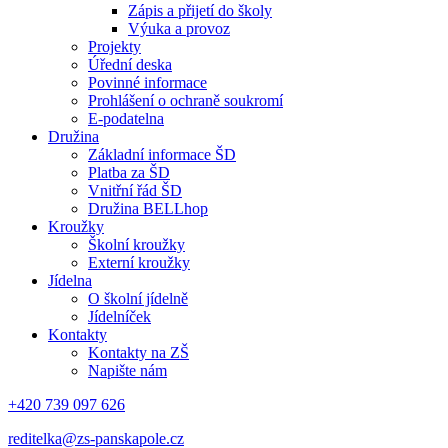
Zápis a přijetí do školy
Výuka a provoz
Projekty
Úřední deska
Povinné informace
Prohlášení o ochraně soukromí
E-podatelna
Družina
Základní informace ŠD
Platba za ŠD
Vnitřní řád ŠD
Družina BELLhop
Kroužky
Školní kroužky
Externí kroužky
Jídelna
O školní jídelně
Jídelníček
Kontakty
Kontakty na ZŠ
Napište nám
+420 739 097 626
reditelka@zs-panskapole.cz