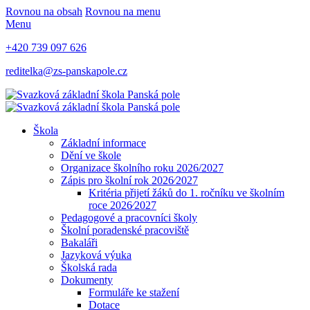
Rovnou na obsah
Rovnou na menu
Menu
+420 739 097 626
reditelka@zs-panskapole.cz
Škola
Základní informace
Dění ve škole
Organizace školního roku 2026/2027
Zápis pro školní rok 2026⁄2027
Kritéria přijetí žáků do 1. ročníku ve školním
roce 2026⁄2027
Pedagogové a pracovníci školy
Školní poradenské pracoviště
Bakaláři
Jazyková výuka
Školská rada
Dokumenty
Formuláře ke stažení
Dotace