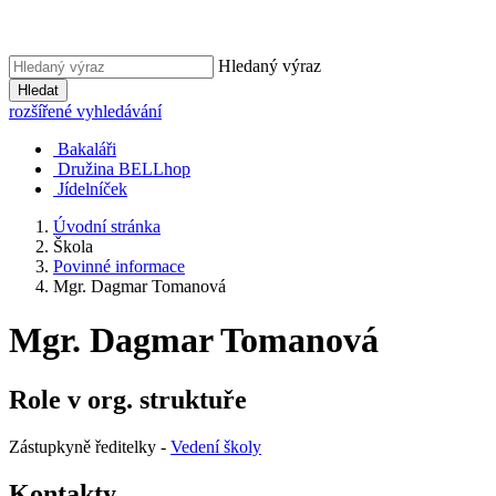
Hledaný výraz
Hledat
rozšířené vyhledávání
Bakaláři
Družina BELLhop
Jídelníček
Úvodní stránka
Škola
Povinné informace
Mgr. Dagmar Tomanová
Mgr. Dagmar Tomanová
Role v org. struktuře
Zástupkyně ředitelky -
Vedení školy
Kontakty