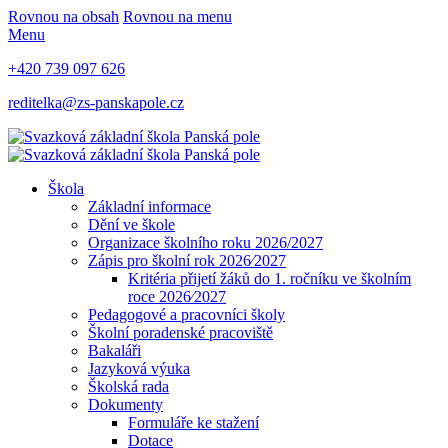
Rovnou na obsah
Rovnou na menu
Menu
+420 739 097 626
reditelka@zs-panskapole.cz
Škola
Základní informace
Dění ve škole
Organizace školního roku 2026/2027
Zápis pro školní rok 2026⁄2027
Kritéria přijetí žáků do 1. ročníku ve školním
roce 2026⁄2027
Pedagogové a pracovníci školy
Školní poradenské pracoviště
Bakaláři
Jazyková výuka
Školská rada
Dokumenty
Formuláře ke stažení
Dotace