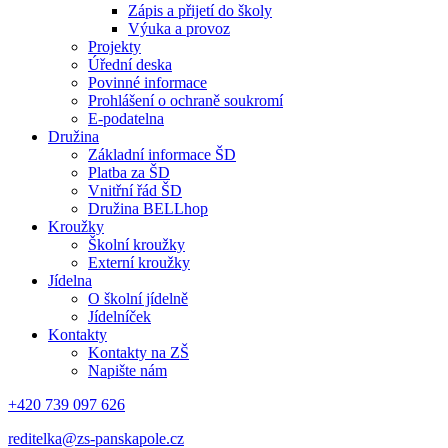
Zápis a přijetí do školy
Výuka a provoz
Projekty
Úřední deska
Povinné informace
Prohlášení o ochraně soukromí
E-podatelna
Družina
Základní informace ŠD
Platba za ŠD
Vnitřní řád ŠD
Družina BELLhop
Kroužky
Školní kroužky
Externí kroužky
Jídelna
O školní jídelně
Jídelníček
Kontakty
Kontakty na ZŠ
Napište nám
+420 739 097 626
reditelka@zs-panskapole.cz