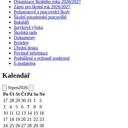
Organizace školního roku 2026/2027
Zápis pro školní rok 2026⁄2027
Pedagogové a pracovníci školy
Školní poradenské pracoviště
Bakaláři
Jazyková výuka
Školská rada
Dokumenty
Projekty
Úřední deska
Povinné informace
Prohlášení o ochraně soukromí
E-podatelna
Kalendář
Srpen
2026
Po
Út
St
Čt
Pá
So
Ne
27
28
29
30
31
1
2
3
4
5
6
7
8
9
10
11
12
13
14
15
16
17
18
19
20
21
22
23
24
25
26
27
28
29
30