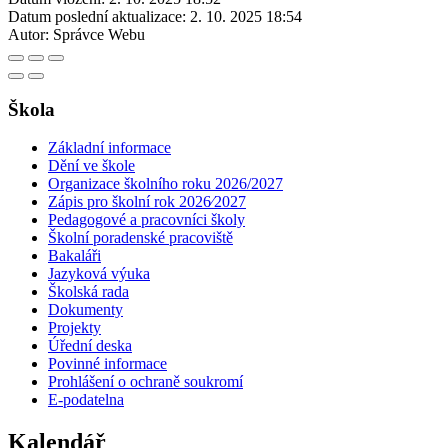
Datum poslední aktualizace:
2. 10. 2025 18:54
Autor:
Správce Webu
Škola
Základní informace
Dění ve škole
Organizace školního roku 2026/2027
Zápis pro školní rok 2026⁄2027
Pedagogové a pracovníci školy
Školní poradenské pracoviště
Bakaláři
Jazyková výuka
Školská rada
Dokumenty
Projekty
Úřední deska
Povinné informace
Prohlášení o ochraně soukromí
E-podatelna
Kalendář