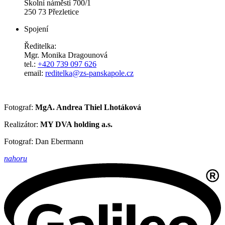
Školní náměstí 700/1
250 73 Přezletice
Spojení
Ředitelka:
Mgr. Monika Dragounová
tel.:
+420 739 097 626
email:
reditelka@zs-panskapole.cz
Fotograf:
MgA. Andrea Thiel Lhotáková
Realizátor:
MY DVA holding a.s.
Fotograf: Dan Ebermann
nahoru