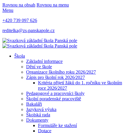
Rovnou na obsah
Rovnou na menu
Menu
+420 739 097 626
reditelka@zs-panskapole.cz
Škola
Základní informace
Dění ve škole
Organizace školního roku 2026/2027
Zápis pro školní rok 2026⁄2027
Kritéria přijetí žáků do 1. ročníku ve školním
roce 2026⁄2027
Pedagogové a pracovníci školy
Školní poradenské pracoviště
Bakaláři
Jazyková výuka
Školská rada
Dokumenty
Formuláře ke stažení
Dotace