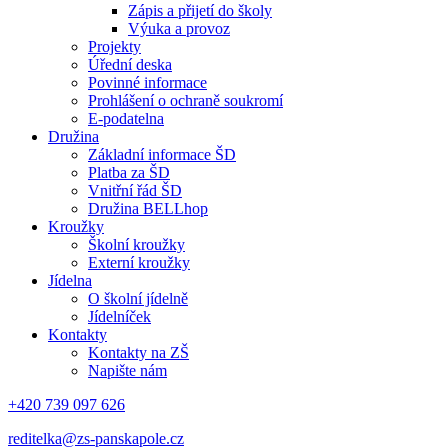
Zápis a přijetí do školy
Výuka a provoz
Projekty
Úřední deska
Povinné informace
Prohlášení o ochraně soukromí
E-podatelna
Družina
Základní informace ŠD
Platba za ŠD
Vnitřní řád ŠD
Družina BELLhop
Kroužky
Školní kroužky
Externí kroužky
Jídelna
O školní jídelně
Jídelníček
Kontakty
Kontakty na ZŠ
Napište nám
+420 739 097 626
reditelka@zs-panskapole.cz