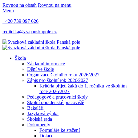
Rovnou na obsah
Rovnou na menu
Menu
+420 739 097 626
reditelka@zs-panskapole.cz
Škola
Základní informace
Dění ve škole
Organizace školního roku 2026/2027
Zápis pro školní rok 2026⁄2027
Kritéria přijetí žáků do 1. ročníku ve školním
roce 2026⁄2027
Pedagogové a pracovníci školy
Školní poradenské pracoviště
Bakaláři
Jazyková výuka
Školská rada
Dokumenty
Formuláře ke stažení
Dotace