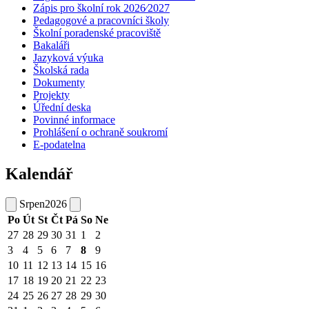
Zápis pro školní rok 2026⁄2027
Pedagogové a pracovníci školy
Školní poradenské pracoviště
Bakaláři
Jazyková výuka
Školská rada
Dokumenty
Projekty
Úřední deska
Povinné informace
Prohlášení o ochraně soukromí
E-podatelna
Kalendář
Srpen
2026
Po
Út
St
Čt
Pá
So
Ne
27
28
29
30
31
1
2
3
4
5
6
7
8
9
10
11
12
13
14
15
16
17
18
19
20
21
22
23
24
25
26
27
28
29
30