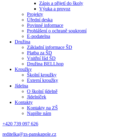
Zápis a přijetí do školy
Výuka a provoz
Projekty
Úřední deska
Povinné informace
Prohlášení o ochraně soukromí
E-podatelna
Družina
Základní informace ŠD
Platba za ŠD
Vnitřní řád ŠD
Družina BELLhop
Kroužky
Školní kroužky
Externí kroužky
Jídelna
O školní jídelně
Jídelníček
Kontakty
Kontakty na ZŠ
Napište nám
+420 739 097 626
reditelka@zs-panskapole.cz