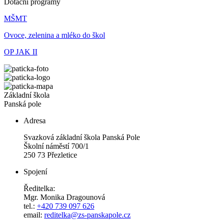
Dotační programy
MŠMT
Ovoce, zelenina a mléko do škol
OP JAK II
Základní škola
Panská pole
Adresa
Svazková základní škola Panská Pole
Školní náměstí 700/1
250 73 Přezletice
Spojení
Ředitelka:
Mgr. Monika Dragounová
tel.:
+420 739 097 626
email:
reditelka@zs-panskapole.cz