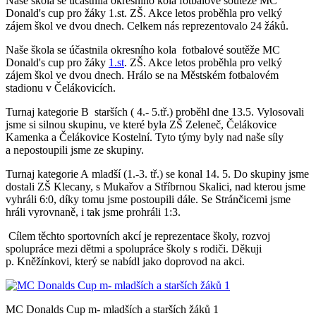
Naše škola se účastnila okresního kola fotbalové soutěže MC
Donald's cup pro žáky 1.st. ZŠ. Akce letos proběhla pro velký
zájem škol ve dvou dnech. Celkem nás reprezentovalo 24 žáků.
Naše škola se účastnila okresního kola fotbalové soutěže MC
Donald's cup pro žáky
1.st
. ZŠ. Akce letos proběhla pro velký
zájem škol ve dvou dnech. Hrálo se na Městském fotbalovém
stadionu v Čelákovicích.
Turnaj kategorie B starších ( 4.- 5.tř.) proběhl dne 13.5. Vylosovali
jsme si silnou skupinu, ve které byla ZŠ Zeleneč, Čelákovice
Kamenka a Čelákovice Kostelní. Tyto týmy byly nad naše síly
a nepostoupili jsme ze skupiny.
Turnaj kategorie A mladší (1.-3. tř.) se konal 14. 5. Do skupiny jsme
dostali ZŠ Klecany, s Mukařov a Stříbrnou Skalici, nad kterou jsme
vyhráli 6:0, díky tomu jsme postoupili dále. Se Stránčicemi jsme
hráli vyrovnaně, i tak jsme prohráli 1:3.
Cílem těchto sportovních akcí je reprezentace školy, rozvoj
spolupráce mezi dětmi a spolupráce školy s rodiči. Děkuji
p. Kněžínkovi, který se nabídl jako doprovod na akci.
MC Donalds Cup m- mladších a starších žáků 1