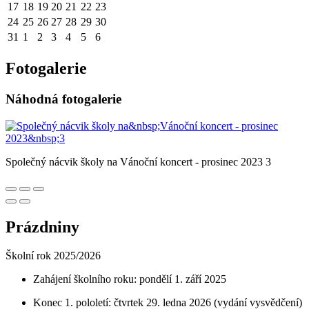
17
18
19
20
21
22
23
24
25
26
27
28
29
30
31
1
2
3
4
5
6
Fotogalerie
Náhodná fotogalerie
Společný nácvik školy na Vánoční koncert - prosinec 2023 3
Prázdniny
Školní rok 2025/2026
Zahájení školního roku: pondělí 1. září 2025
Konec 1. pololetí: čtvrtek 29. ledna 2026 (vydání vysvědčení)