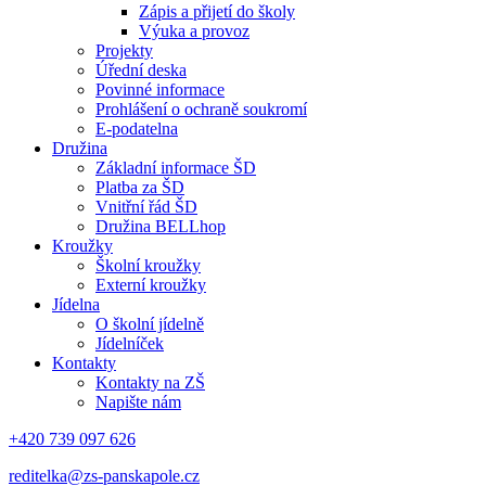
Zápis a přijetí do školy
Výuka a provoz
Projekty
Úřední deska
Povinné informace
Prohlášení o ochraně soukromí
E-podatelna
Družina
Základní informace ŠD
Platba za ŠD
Vnitřní řád ŠD
Družina BELLhop
Kroužky
Školní kroužky
Externí kroužky
Jídelna
O školní jídelně
Jídelníček
Kontakty
Kontakty na ZŠ
Napište nám
+420 739 097 626
reditelka@zs-panskapole.cz