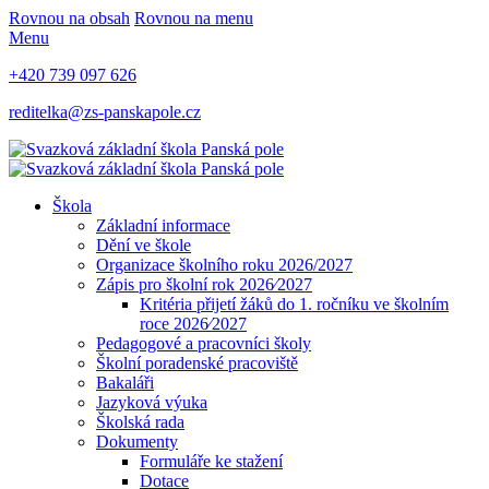
Rovnou na obsah
Rovnou na menu
Menu
+420 739 097 626
reditelka@zs-panskapole.cz
Škola
Základní informace
Dění ve škole
Organizace školního roku 2026/2027
Zápis pro školní rok 2026⁄2027
Kritéria přijetí žáků do 1. ročníku ve školním
roce 2026⁄2027
Pedagogové a pracovníci školy
Školní poradenské pracoviště
Bakaláři
Jazyková výuka
Školská rada
Dokumenty
Formuláře ke stažení
Dotace