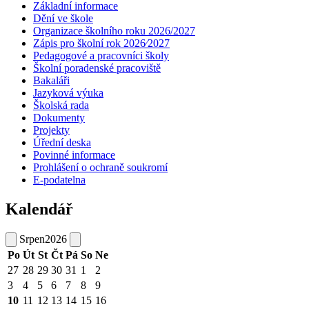
Základní informace
Dění ve škole
Organizace školního roku 2026/2027
Zápis pro školní rok 2026⁄2027
Pedagogové a pracovníci školy
Školní poradenské pracoviště
Bakaláři
Jazyková výuka
Školská rada
Dokumenty
Projekty
Úřední deska
Povinné informace
Prohlášení o ochraně soukromí
E-podatelna
Kalendář
Srpen
2026
Po
Út
St
Čt
Pá
So
Ne
27
28
29
30
31
1
2
3
4
5
6
7
8
9
10
11
12
13
14
15
16