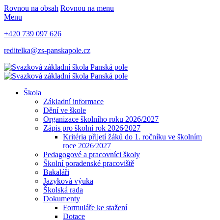
Rovnou na obsah
Rovnou na menu
Menu
+420 739 097 626
reditelka@zs-panskapole.cz
Škola
Základní informace
Dění ve škole
Organizace školního roku 2026/2027
Zápis pro školní rok 2026⁄2027
Kritéria přijetí žáků do 1. ročníku ve školním
roce 2026⁄2027
Pedagogové a pracovníci školy
Školní poradenské pracoviště
Bakaláři
Jazyková výuka
Školská rada
Dokumenty
Formuláře ke stažení
Dotace