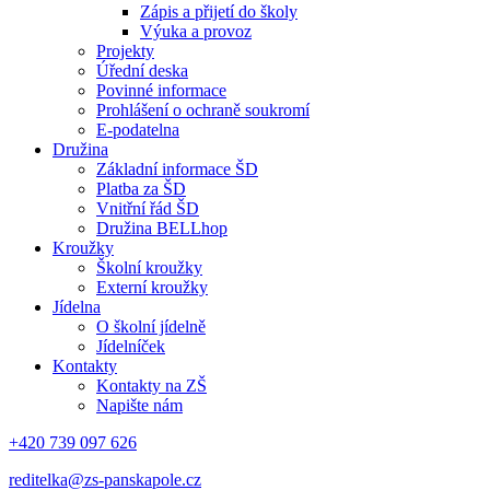
Zápis a přijetí do školy
Výuka a provoz
Projekty
Úřední deska
Povinné informace
Prohlášení o ochraně soukromí
E-podatelna
Družina
Základní informace ŠD
Platba za ŠD
Vnitřní řád ŠD
Družina BELLhop
Kroužky
Školní kroužky
Externí kroužky
Jídelna
O školní jídelně
Jídelníček
Kontakty
Kontakty na ZŠ
Napište nám
+420 739 097 626
reditelka@zs-panskapole.cz