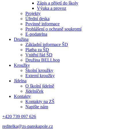
Zápis a přijetí do školy
Výuka a provoz
Projekty
Úřední deska
Povinné informace
Prohlášení o ochraně soukromí
E-podatelna
Družina
Základní informace ŠD
Platba za ŠD
Vnitřní řád ŠD
Družina BELLhop
Kroužky
Školní kroužky
Externí kroužky
Jídelna
O školní jídelně
Jídelníček
Kontakty
Kontakty na ZŠ
Napište nám
+420 739 097 626
reditelka@zs-panskapole.cz