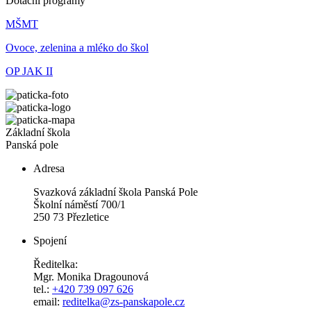
Dotační programy
MŠMT
Ovoce, zelenina a mléko do škol
OP JAK II
Základní škola
Panská pole
Adresa
Svazková základní škola Panská Pole
Školní náměstí 700/1
250 73 Přezletice
Spojení
Ředitelka:
Mgr. Monika Dragounová
tel.:
+420 739 097 626
email:
reditelka@zs-panskapole.cz