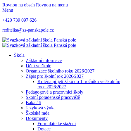
Rovnou na obsah
Rovnou na menu
Menu
+420 739 097 626
reditelka@zs-panskapole.cz
Škola
Základní informace
Dění ve škole
Organizace školního roku 2026/2027
Zápis pro školní rok 2026⁄2027
Kritéria přijetí žáků do 1. ročníku ve školním
roce 2026⁄2027
Pedagogové a pracovníci školy
Školní poradenské pracoviště
Bakaláři
Jazyková výuka
Školská rada
Dokumenty
Formuláře ke stažení
Dotace