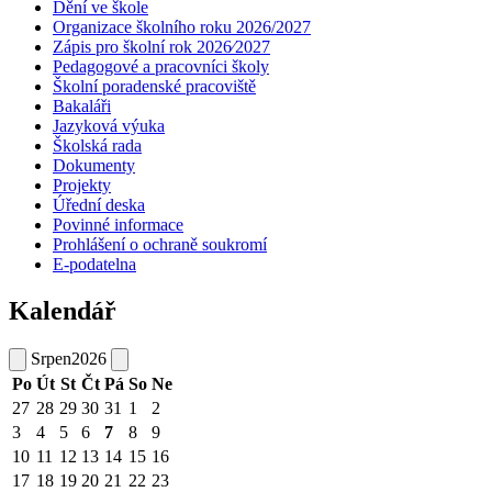
Dění ve škole
Organizace školního roku 2026/2027
Zápis pro školní rok 2026⁄2027
Pedagogové a pracovníci školy
Školní poradenské pracoviště
Bakaláři
Jazyková výuka
Školská rada
Dokumenty
Projekty
Úřední deska
Povinné informace
Prohlášení o ochraně soukromí
E-podatelna
Kalendář
Srpen
2026
Po
Út
St
Čt
Pá
So
Ne
27
28
29
30
31
1
2
3
4
5
6
7
8
9
10
11
12
13
14
15
16
17
18
19
20
21
22
23