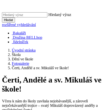
Hledaný výraz
Hledat
rozšířené vyhledávání
Bakaláři
Družina BELLhop
Jídelníček
Úvodní stránka
Škola
Dění ve škole
Fotogalerie
Čerti, Andělé a sv. Mikuláš ve škole!
Čerti, Andělé a sv. Mikuláš ve
škole!
Včera k nám do školy zavítala nejobávanější, a zároveň
nejočekávanější trojice – svatý Mikuláš doprovázený anděly a
strašidelnými čerty!