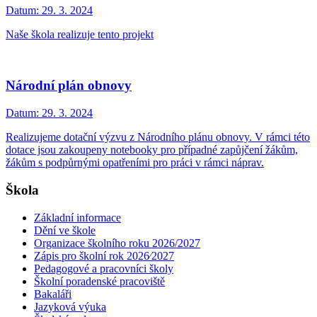
Datum:
29. 3. 2024
Naše škola realizuje tento projekt
Národní plán obnovy
Datum:
29. 3. 2024
Realizujeme dotační výzvu z Národního plánu obnovy. V rámci této
dotace jsou zakoupeny notebooky pro případné zapůjčení žákům,
žákům s podpůrnými opatřeními pro práci v rámci náprav.
Škola
Základní informace
Dění ve škole
Organizace školního roku 2026/2027
Zápis pro školní rok 2026⁄2027
Pedagogové a pracovníci školy
Školní poradenské pracoviště
Bakaláři
Jazyková výuka