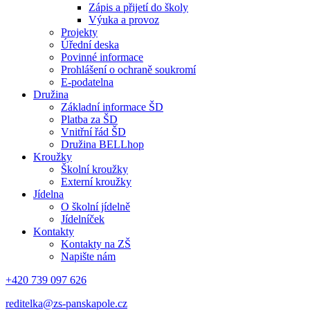
Zápis a přijetí do školy
Výuka a provoz
Projekty
Úřední deska
Povinné informace
Prohlášení o ochraně soukromí
E-podatelna
Družina
Základní informace ŠD
Platba za ŠD
Vnitřní řád ŠD
Družina BELLhop
Kroužky
Školní kroužky
Externí kroužky
Jídelna
O školní jídelně
Jídelníček
Kontakty
Kontakty na ZŠ
Napište nám
+420 739 097 626
reditelka@zs-panskapole.cz