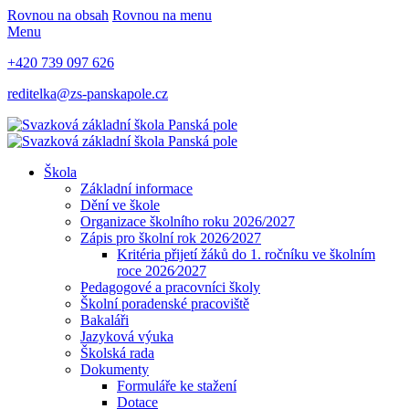
Rovnou na obsah
Rovnou na menu
Menu
+420 739 097 626
reditelka@zs-panskapole.cz
Škola
Základní informace
Dění ve škole
Organizace školního roku 2026/2027
Zápis pro školní rok 2026⁄2027
Kritéria přijetí žáků do 1. ročníku ve školním
roce 2026⁄2027
Pedagogové a pracovníci školy
Školní poradenské pracoviště
Bakaláři
Jazyková výuka
Školská rada
Dokumenty
Formuláře ke stažení
Dotace