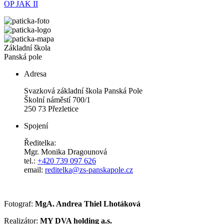
OP JAK II
Základní škola
Panská pole
Adresa
Svazková základní škola Panská Pole
Školní náměstí 700/1
250 73 Přezletice
Spojení
Ředitelka:
Mgr. Monika Dragounová
tel.:
+420 739 097 626
email:
reditelka@zs-panskapole.cz
Fotograf:
MgA. Andrea Thiel Lhotáková
Realizátor:
MY DVA holding a.s.