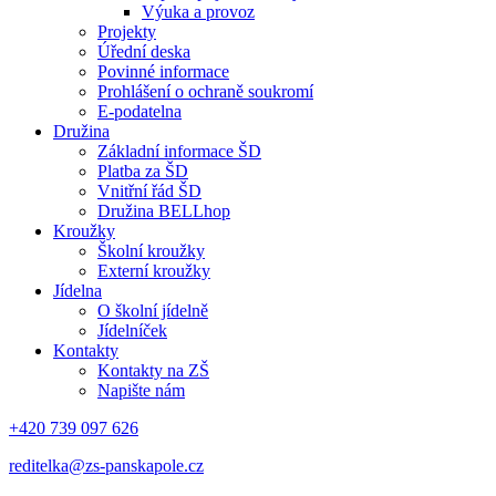
Výuka a provoz
Projekty
Úřední deska
Povinné informace
Prohlášení o ochraně soukromí
E-podatelna
Družina
Základní informace ŠD
Platba za ŠD
Vnitřní řád ŠD
Družina BELLhop
Kroužky
Školní kroužky
Externí kroužky
Jídelna
O školní jídelně
Jídelníček
Kontakty
Kontakty na ZŠ
Napište nám
+420 739 097 626
reditelka@zs-panskapole.cz