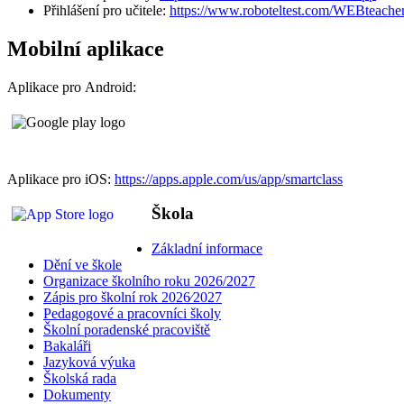
Přihlášení pro učitele:
https://www.roboteltest.com/WEBteache
Mobilní aplikace
Aplikace pro Android:
Aplikace pro iOS:
https://apps.apple.com/us/app/smartclass
Škola
Základní informace
Dění ve škole
Organizace školního roku 2026/2027
Zápis pro školní rok 2026⁄2027
Pedagogové a pracovníci školy
Školní poradenské pracoviště
Bakaláři
Jazyková výuka
Školská rada
Dokumenty