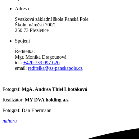
Adresa
Svazková základní škola Panská Pole
Školní náměstí 700/1
250 73 Přezletice
Spojení
Ředitelka:
Mgr. Monika Dragounová
tel.:
+420 739 097 626
email:
reditelka@zs-panskapole.cz
Fotograf:
MgA. Andrea Thiel Lhotáková
Realizátor:
MY DVA holding a.s.
Fotograf: Dan Ebermann
nahoru