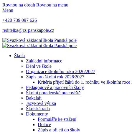
Rovnou na obsah
Rovnou na menu
Menu
+420 739 097 626
reditelka@zs-panskapole.cz
Škola
Základní informace
Dění ve škole
Organizace školního roku 2026/2027
Zápis pro školní rok 2026⁄2027
Kritéria přijetí žáků do 1. ročníku ve školním roc
Pedagogové a pracovníci školy
Školní poradenské pracoviště
Bakaláři
Jazyková výuka
Školská rada
Dokumenty
Formuláře ke stažení
Dotace
Zápis a přijetí do školy