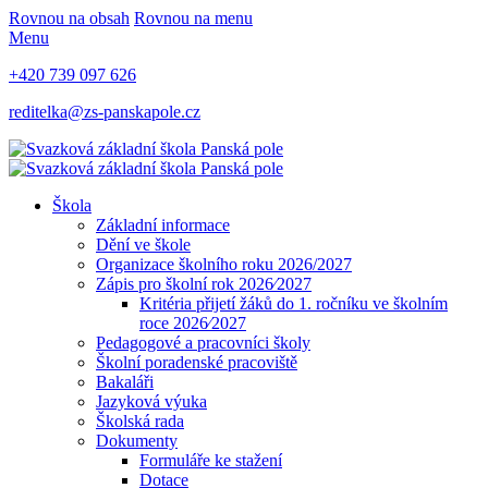
Rovnou na obsah
Rovnou na menu
Menu
+420 739 097 626
reditelka@zs-panskapole.cz
Škola
Základní informace
Dění ve škole
Organizace školního roku 2026/2027
Zápis pro školní rok 2026⁄2027
Kritéria přijetí žáků do 1. ročníku ve školním
roce 2026⁄2027
Pedagogové a pracovníci školy
Školní poradenské pracoviště
Bakaláři
Jazyková výuka
Školská rada
Dokumenty
Formuláře ke stažení
Dotace