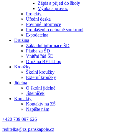
Zápis a přijetí do školy
Výuka a provoz
Projekty
Úřední deska
Povinné informace
Prohlášení o ochraně soukromí
E-podatelna
Družina
Základní informace ŠD
Platba za ŠD
Vnitřní řád ŠD
Družina BELLhop
Kroužky
Školní kroužky
Externí kroužky
Jídelna
O školní jídelně
Jídelníček
Kontakty
Kontakty na ZŠ
Napište nám
+420 739 097 626
reditelka@zs-panskapole.cz