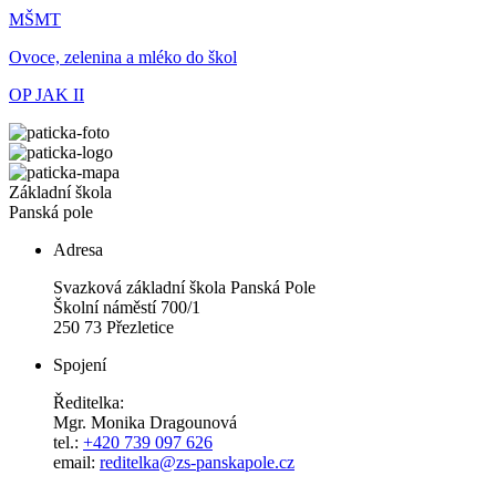
MŠMT
Ovoce, zelenina a mléko do škol
OP JAK II
Základní škola
Panská pole
Adresa
Svazková základní škola Panská Pole
Školní náměstí 700/1
250 73 Přezletice
Spojení
Ředitelka:
Mgr. Monika Dragounová
tel.:
+420 739 097 626
email:
reditelka@zs-panskapole.cz