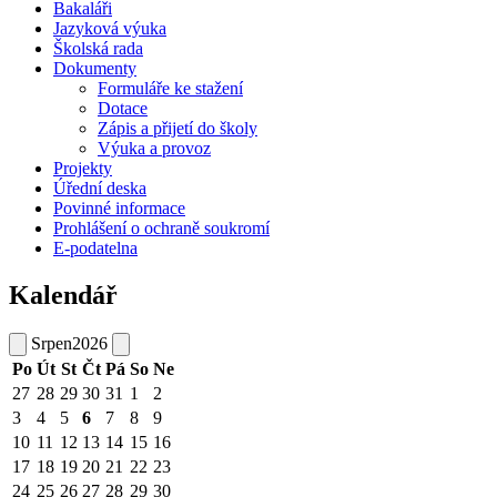
Bakaláři
Jazyková výuka
Školská rada
Dokumenty
Formuláře ke stažení
Dotace
Zápis a přijetí do školy
Výuka a provoz
Projekty
Úřední deska
Povinné informace
Prohlášení o ochraně soukromí
E-podatelna
Kalendář
Srpen
2026
Po
Út
St
Čt
Pá
So
Ne
27
28
29
30
31
1
2
3
4
5
6
7
8
9
10
11
12
13
14
15
16
17
18
19
20
21
22
23
24
25
26
27
28
29
30