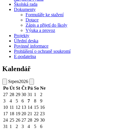
Školská rada
Dokumenty
Formuláře ke stažení
Dotace
Zápis a přijetí do školy
Výuka a provoz
Projekty
Úřední deska
Povinné informace
Prohlášení o ochraně soukromí
E-podatelna
Kalendář
Srpen
2026
Po
Út
St
Čt
Pá
So
Ne
27
28
29
30
31
1
2
3
4
5
6
7
8
9
10
11
12
13
14
15
16
17
18
19
20
21
22
23
24
25
26
27
28
29
30
31
1
2
3
4
5
6