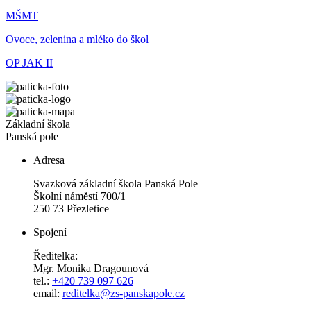
MŠMT
Ovoce, zelenina a mléko do škol
OP JAK II
Základní škola
Panská pole
Adresa
Svazková základní škola Panská Pole
Školní náměstí 700/1
250 73 Přezletice
Spojení
Ředitelka:
Mgr. Monika Dragounová
tel.:
+420 739 097 626
email:
reditelka@zs-panskapole.cz