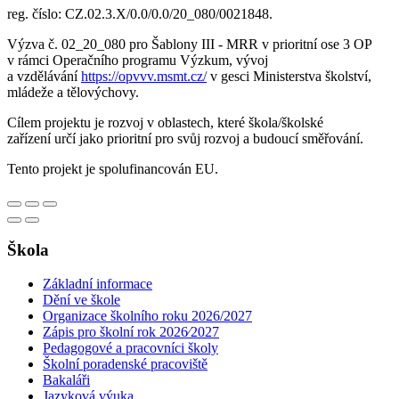
reg. číslo: CZ.02.3.X/0.0/0.0/20_080/0021848.
Výzva č. 02_20_080 pro Šablony III - MRR v prioritní ose 3 OP
v rámci Operačního programu Výzkum, vývoj
a vzdělávání
https://opvvv.msmt.cz/
v gesci Ministerstva školství,
mládeže a tělovýchovy.
Cílem projektu je rozvoj v oblastech, které škola/školské
zařízení určí jako prioritní pro svůj rozvoj a budoucí směřování.
Tento projekt je spolufinancován EU.
Škola
Základní informace
Dění ve škole
Organizace školního roku 2026/2027
Zápis pro školní rok 2026⁄2027
Pedagogové a pracovníci školy
Školní poradenské pracoviště
Bakaláři
Jazyková výuka