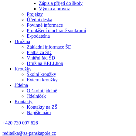
Zápis a přijetí do školy
Výuka a provoz
Projekty
Úřední deska
Povinné informace
Prohlášení o ochraně soukromí
E-podatelna
Družina
Základní informace ŠD
Platba za ŠD
Vnitřní řád ŠD
Družina BELLhop
Kroužky
Školní kroužky
Externí kroužky
Jídelna
O školní jídelně
Jídelníček
Kontakty
Kontakty na ZŠ
Napište nám
+420 739 097 626
reditelka@zs-panskapole.cz