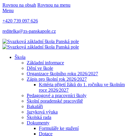
Rovnou na obsah
Rovnou na menu
Menu
+420 739 097 626
reditelka@zs-panskapole.cz
Škola
Základní informace
Dění ve škole
Organizace školního roku 2026/2027
Zápis pro školní rok 2026⁄2027
Kritéria přijetí žáků do 1. ročníku ve školním
roce 2026⁄2027
Pedagogové a pracovníci školy
Školní poradenské pracoviště
Bakaláři
Jazyková výuka
Školská rada
Dokumenty
Formuláře ke stažení
Dotace