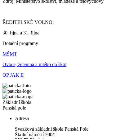
Zdroj: Ministerstvo školství, mládeže a tělovýchovy
ŘEDITELSKÉ VOLNO:
30. října a 31. října
Dotační programy
MŠMT
Ovoce, zelenina a mléko do škol
OP JAK II
Základní škola
Panská pole
Adresa
Svazková základní škola Panská Pole
Školní náměstí 700/1