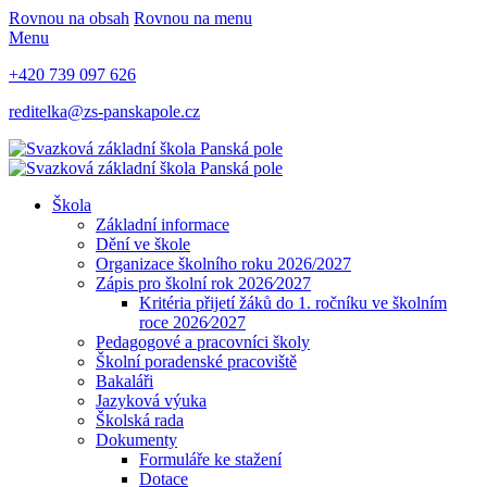
Rovnou na obsah
Rovnou na menu
Menu
+420 739 097 626
reditelka@zs-panskapole.cz
Škola
Základní informace
Dění ve škole
Organizace školního roku 2026/2027
Zápis pro školní rok 2026⁄2027
Kritéria přijetí žáků do 1. ročníku ve školním
roce 2026⁄2027
Pedagogové a pracovníci školy
Školní poradenské pracoviště
Bakaláři
Jazyková výuka
Školská rada
Dokumenty
Formuláře ke stažení
Dotace