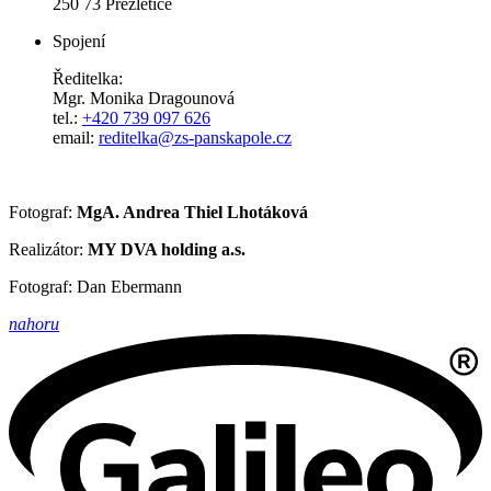
250 73 Přezletice
Spojení
Ředitelka:
Mgr. Monika Dragounová
tel.:
+420 739 097 626
email:
reditelka@zs-panskapole.cz
Fotograf:
MgA. Andrea Thiel Lhotáková
Realizátor:
MY DVA holding a.s.
Fotograf: Dan Ebermann
nahoru