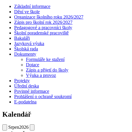
Základní informace
Dění ve škole
Organizace školního roku 2026/2027
Zápis pro školní rok 2026⁄2027
Pedagogové a pracovníci školy
Školní poradenské pracoviště
Bakaláři
Jazyková výuka
Školská rada
Dokumenty
Formuláře ke stažení
Dotace
Zápis a přijetí do školy
Výuka a provoz
Projekty
Úřední deska
Povinné informace
Prohlášení o ochraně soukromí
E-podatelna
Kalendář
Srpen
2026