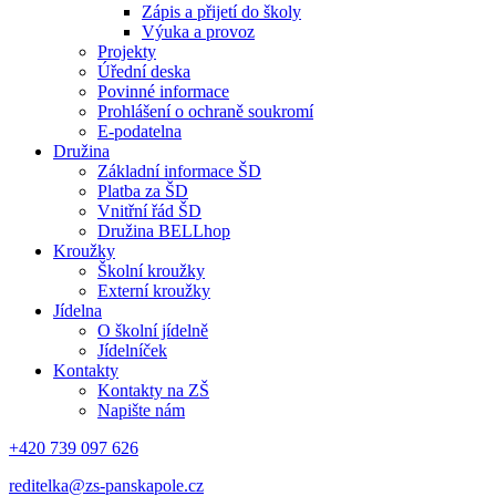
Zápis a přijetí do školy
Výuka a provoz
Projekty
Úřední deska
Povinné informace
Prohlášení o ochraně soukromí
E-podatelna
Družina
Základní informace ŠD
Platba za ŠD
Vnitřní řád ŠD
Družina BELLhop
Kroužky
Školní kroužky
Externí kroužky
Jídelna
O školní jídelně
Jídelníček
Kontakty
Kontakty na ZŠ
Napište nám
+420 739 097 626
reditelka@zs-panskapole.cz