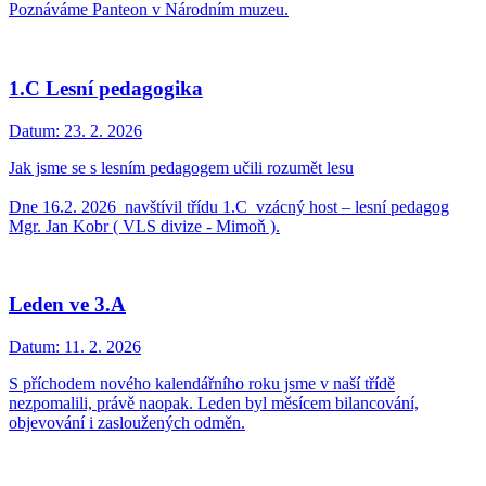
Poznáváme Panteon v Národním muzeu.
1.C Lesní pedagogika
Datum:
23. 2. 2026
Jak jsme se s lesním pedagogem učili rozumět lesu
Dne 16.2. 2026 navštívil třídu 1.C vzácný host – lesní pedagog
Mgr. Jan Kobr ( VLS divize - Mimoň ).
Leden ve 3.A
Datum:
11. 2. 2026
S příchodem nového kalendářního roku jsme v naší třídě
nezpomalili, právě naopak. Leden byl měsícem bilancování,
objevování i zasloužených odměn.