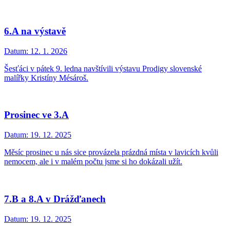
6.A na výstavě
Datum:
12. 1. 2026
Šesťáci v pátek 9. ledna navštívili výstavu Prodigy slovenské
malířky Kristíny Mésároš.
Prosinec ve 3.A
Datum:
19. 12. 2025
Měsíc prosinec u nás sice provázela prázdná místa v lavicích kvůli
nemocem, ale i v malém počtu jsme si ho dokázali užít.
7.B a 8.A v Drážďanech
Datum:
19. 12. 2025