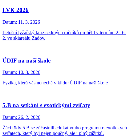
LVK 2026
Datum:
11. 3. 2026
Letošní lyžařský kurz sedmých ročníků proběhl v termínu 2.–6.
2. ve skiareálu Zadov.
ÚDIF na naší škole
Datum:
10. 3. 2026
Fyzika, která vás nenechá v klidu: ÚDIF na naší škole
5.B na setkání s exotickými zvířaty
Datum:
26. 2. 2026
Žáci třídy 5.B se zúčastnili edukativního programu o exotických
zvířatech, který byl nejen poučný, ale i plný zážitků.