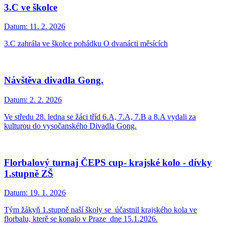
3.C ve školce
Datum:
11. 2. 2026
3.C zahrála ve školce pohádku O dvanácti měsících
Návštěva divadla Gong.
Datum:
2. 2. 2026
Ve středu 28. ledna se žáci tříd 6.A, 7.A, 7.B a 8.A vydali za
kulturou do vysočanského Divadla Gong.
Florbalový turnaj ČEPS cup- krajské kolo - dívky
1.stupně ZŠ
Datum:
19. 1. 2026
Tým žákyň 1.stupně naší školy se účastnil krajského kola ve
florbalu, kterě se konalo v Praze dne 15.1.2026.