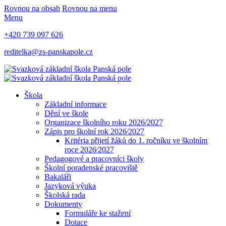
Rovnou na obsah
Rovnou na menu
Menu
+420 739 097 626
reditelka@zs-panskapole.cz
Škola
Základní informace
Dění ve škole
Organizace školního roku 2026/2027
Zápis pro školní rok 2026⁄2027
Kritéria přijetí žáků do 1. ročníku ve školním
roce 2026⁄2027
Pedagogové a pracovníci školy
Školní poradenské pracoviště
Bakaláři
Jazyková výuka
Školská rada
Dokumenty
Formuláře ke stažení
Dotace