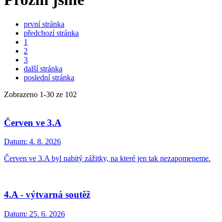
první stránka
předchozí stránka
1
2
3
další stránka
poslední stránka
Zobrazeno
1
-
30
ze 102
Červen ve 3.A
Datum:
4. 8. 2026
Červen ve 3.A byl nabitý zážitky, na které jen tak nezapomeneme.
4.A - výtvarná soutěž
Datum:
25. 6. 2026