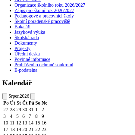
Organizace školního roku 2026/2027
Zápis pro školní rok 2026⁄2027
Pedagogové a pracovníci školy
Školní poradenské pracoviště
Bakaláři
Jazyková výuka
Školská rada
Dokumenty
Projekty
Úřední deska
Povinné informace
Prohlášení o ochraně soukromí
E-podatelna
Kalendář
Srpen
2026
Po
Út
St
Čt
Pá
So
Ne
27
28
29
30
31
1
2
3
4
5
6
7
8
9
10
11
12
13
14
15
16
17
18
19
20
21
22
23