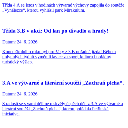
Třída 4.A se letos v hodinách výtvarné výchovy zapojila do soutěže
„Vynálezce“, kterou vyhlásil park Mirakulum.
Třída 3.B v akci: Od lan po divadlo a hrady!
Datum:
24. 6. 2026
Konec školního roku byl pro žáky z 3.B pořádná jízda! Během
uplynulých týdnů vyměnili lavice za sport, kulturu i pořádný
turistický výšlap.
3.A ve výtvarné a literární soutěži „Zachraň plcha“.
Datum:
24. 6. 2026
S radostí se s vámi dělíme o skvělý úspěch dětí z 3.A ve výtvarné a
literární soutěži „Zachraň plcha“, kterou pořádala Petřínská
iniciativa.