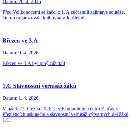
Datum:
20. 4. 2026
Před Velikonocemi se žáčci z 1. A zúčastnili zajímavé soutěže,
kterou organizovala knihovna v Jenštejně.
Březen ve 3.A
Datum:
9. 4. 2026
Březen ve 3.A byl plný zážitků!
1.C Slavnostní vernisáž žáků
Datum:
1. 4. 2026
V pátek 27. března 2026 se v Komunitním centru Zlaťák v
Přezleticích uskutečnila slavnostní vernisáž výtvarných děl žáků
1.C.