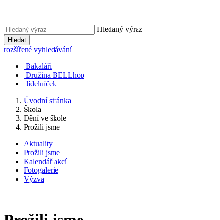
Hledaný výraz
Hledat
rozšířené vyhledávání
Bakaláři
Družina BELLhop
Jídelníček
Úvodní stránka
Škola
Dění ve škole
Prožili jsme
Aktuality
Prožili jsme
Kalendář akcí
Fotogalerie
Výzva
Prožili jsme