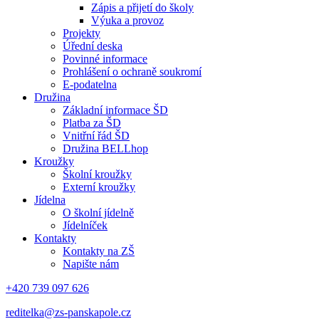
Zápis a přijetí do školy
Výuka a provoz
Projekty
Úřední deska
Povinné informace
Prohlášení o ochraně soukromí
E-podatelna
Družina
Základní informace ŠD
Platba za ŠD
Vnitřní řád ŠD
Družina BELLhop
Kroužky
Školní kroužky
Externí kroužky
Jídelna
O školní jídelně
Jídelníček
Kontakty
Kontakty na ZŠ
Napište nám
+420 739 097 626
reditelka@zs-panskapole.cz