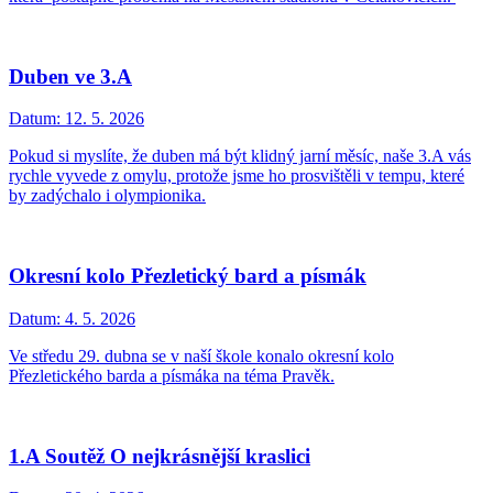
Duben ve 3.A
Datum:
12. 5. 2026
Pokud si myslíte, že duben má být klidný jarní měsíc, naše 3.A vás
rychle vyvede z omylu, protože jsme ho prosvištěli v tempu, které
by zadýchalo i olympionika.
Okresní kolo Přezletický bard a písmák
Datum:
4. 5. 2026
Ve středu 29. dubna se v naší škole konalo okresní kolo
Přezletického barda a písmáka na téma Pravěk.
1.A Soutěž O nejkrásnější kraslici