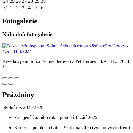
24
25
26
27
28
29
30
31
1
2
3
4
5
6
Fotogalerie
Náhodná fotogalerie
Beseda s paní Soňou Schneiderovou z Pet Heroes - 4.A - 11.3.2024
1
Prázdniny
Školní rok 2025/2026
Zahájení školního roku: pondělí 1. září 2025
Konec 1. pololetí: čtvrtek 29. ledna 2026 (vydání vysvědčení)