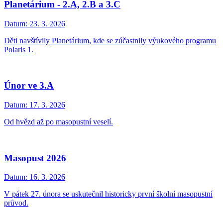
Planetárium - 2.A, 2.B a 3.C
Datum:
23. 3. 2026
Děti navštívily Planetárium, kde se zúčastnily výukového programu
Polaris 1.
Únor ve 3.A
Datum:
17. 3. 2026
Od hvězd až po masopustní veselí.
Masopust 2026
Datum:
16. 3. 2026
V pátek 27. února se uskutečnil historicky první školní masopustní
průvod.