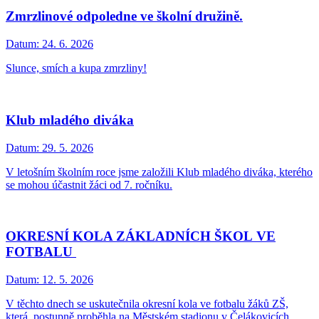
Zmrzlinové odpoledne ve školní družině.
Datum:
24. 6. 2026
Slunce, smích a kupa zmrzliny!
Klub mladého diváka
Datum:
29. 5. 2026
V letošním školním roce jsme založili Klub mladého diváka, kterého
se mohou účastnit žáci od 7. ročníku.
OKRESNÍ KOLA ZÁKLADNÍCH ŠKOL VE
FOTBALU
Datum:
12. 5. 2026
V těchto dnech se uskutečnila okresní kola ve fotbalu žáků ZŠ,
která postupně proběhla na Městském stadionu v Čelákovicích.