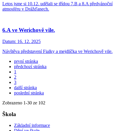
Letos jsme si 10.12. udělali se třídou 7.B a 8.A předvánoční
atmosféru v Drážďanech.
6.A ve Werichově vile.
Datum:
16. 12. 2025
Návštěva představení Fialky a mejdlíčka ve Werichově vile.
první stránka
předchozí stránka
1
2
3
další stránka
poslední stránka
Zobrazeno
1
-
30
ze 102
Škola
Základní informace
Dění ve škole