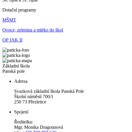
Dotační programy
MŠMT
Ovoce, zelenina a mléko do škol
OP JAK II
Základní škola
Panská pole
Adresa
Svazková základní škola Panská Pole
Školní náměstí 700/1
250 73 Přezletice
Spojení
Ředitelka:
Mgr. Monika Dragounová