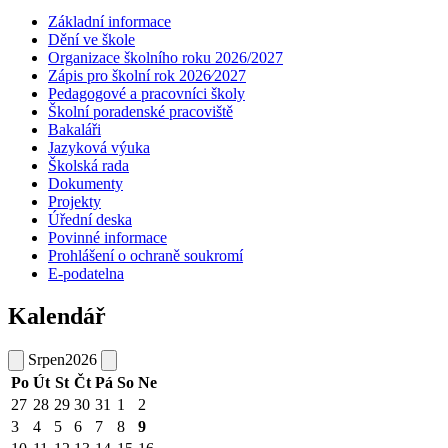
Základní informace
Dění ve škole
Organizace školního roku 2026/2027
Zápis pro školní rok 2026⁄2027
Pedagogové a pracovníci školy
Školní poradenské pracoviště
Bakaláři
Jazyková výuka
Školská rada
Dokumenty
Projekty
Úřední deska
Povinné informace
Prohlášení o ochraně soukromí
E-podatelna
Kalendář
Srpen
2026
Po
Út
St
Čt
Pá
So
Ne
27
28
29
30
31
1
2
3
4
5
6
7
8
9