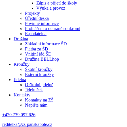
Zápis a přijetí do školy
Výuka a provoz
Projekty
Úřední deska
Povinné informace
Prohlášení o ochraně soukromí
E-podatelna
Družina
Základní informace ŠD
Platba za ŠD
Vnitřní řád ŠD
Družina BELLhop
Kroužky
Školní kroužky
Externí kroužky
Jídelna
O školní jídelně
Jídelníček
Kontakty
Kontakty na ZŠ
Napište nám
+420 739 097 626
reditelka@zs-panskapole.cz