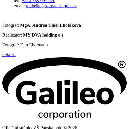
tel.:
+420 739 097 626
email:
reditelka@zs-panskapole.cz
Fotograf:
MgA. Andrea Thiel Lhotáková
Realizátor:
MY DVA holding a.s.
Fotograf: Dan Ebermann
nahoru
Oficiální stránky ZŠ Panská pole © 2026