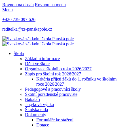
Rovnou na obsah
Rovnou na menu
Menu
+420 739 097 626
reditelka@zs-panskapole.cz
Škola
Základní informace
Dění ve škole
Organizace školního roku 2026/2027
Zápis pro školní rok 2026⁄2027
Kritéria přijetí žáků do 1. ročníku ve školním
roce 2026⁄2027
Pedagogové a pracovníci školy
Školní poradenské pracoviště
Bakaláři
Jazyková výuka
Školská rada
Dokumenty
Formuláře ke stažení
Dotace