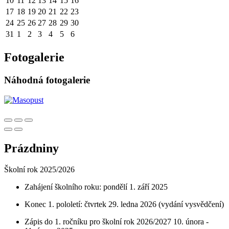
10
11
12
13
14
15
16
17
18
19
20
21
22
23
24
25
26
27
28
29
30
31
1
2
3
4
5
6
Fotogalerie
Náhodná fotogalerie
Prázdniny
Školní rok 2025/2026
Zahájení školního roku: pondělí 1. září 2025
Konec 1. pololetí: čtvrtek 29. ledna 2026 (vydání vysvědčení)
Zápis do 1. ročníku pro školní rok 2026/2027 10. února -