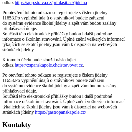
odkaz
https://app.strava.cz/prihlasit-se?jidelna
Po otevření tohoto odkazu se registrujete s číslem jídelny
11653.Po vyplnění údajů o strávníkovi budete zařazeni
do systému evidence školní jídelny a zpět vám budou zaslány
přihlašovací údaje.
Součástí této elektronické přihlášky budou i další podrobné
informace o školním stravování. Úplné znění veškerých informací
týkajících se školní jídelny jsou vám k dispozici na webových
stránkách jídelny
K tomuto účelu bude sloužit následující
odkaz
https://zspanskapole.chcistravovat.cz
.
Po otevření tohoto odkazu se registrujete s číslem jídelny
11653.Po vyplnění údajů o strávníkovi budete zařazeni
do systému evidence školní jídelny a zpět vám budou zaslány
přihlašovací údaje.
Součástí této elektronické přihlášky budou i další podrobné
informace o školním stravování. Úplné znění veškerých informací
týkajících se školní jídelny jsou vám k dispozici na webových
stránkách jídelny
https://gastropanskapole.cz/
Kontakty