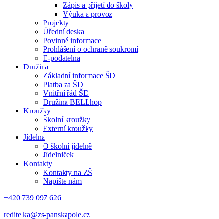
Zápis a přijetí do školy
Výuka a provoz
Projekty
Úřední deska
Povinné informace
Prohlášení o ochraně soukromí
E-podatelna
Družina
Základní informace ŠD
Platba za ŠD
Vnitřní řád ŠD
Družina BELLhop
Kroužky
Školní kroužky
Externí kroužky
Jídelna
O školní jídelně
Jídelníček
Kontakty
Kontakty na ZŠ
Napište nám
+420 739 097 626
reditelka@zs-panskapole.cz