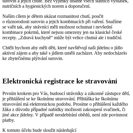
surovin a jejich chutě. Bez výjimky dbáme všech státních vyhlášek,
nutričních a hygienických norem a doporučení.
Naším cílem je dětem ukázat rozmanitost chutí, poučit
o různorodosti surovin a jejich kombinacích při vaření. Snažíme
se vařit tak, aby strávníci měli možnost ochutnat i nevšední
kombinace pokrmů, které nejsou omezeny jen na klasické české
recepty. „Zdravá kuchyně“ může být velice chutná ale i tradiční.
Chtěli bychom aby měli děti, které navštěvují naši jídelnu o jídlo
aktivní zájem a aby také s jídlem uměli zacházet. Aby nedocházelo
ke zbytečnému plýtvání surovin.
Elektronická registrace ke stravování
Prvním krokem pro Vás, budoucí strávníky a zákonné zástupce dětí,
je přihlášení se ke školnímu stravování. Přihláška ke školnímu
stravování má elektronickou podobu. Prosíme o přihlášení každého
žáka z důvodu případné nabídky možnosti zakoupení svačinek, či
jiné akce jídelny. V případě neodebírání obědů, není zde povinnost
platby.
K tomuto účelu bude sloužit následující