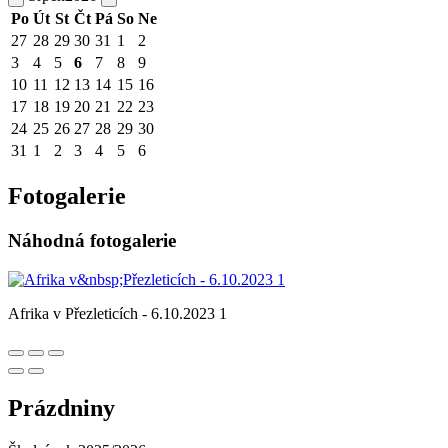
Po
Út
St
Čt
Pá
So
Ne
27
28
29
30
31
1
2
3
4
5
6
7
8
9
10
11
12
13
14
15
16
17
18
19
20
21
22
23
24
25
26
27
28
29
30
31
1
2
3
4
5
6
Fotogalerie
Náhodná fotogalerie
Afrika v Přezleticích - 6.10.2023 1
Prázdniny