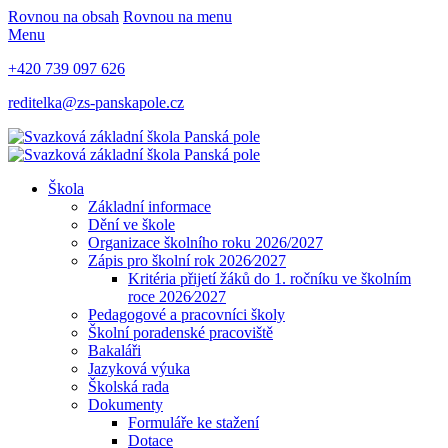
Rovnou na obsah
Rovnou na menu
Menu
+420 739 097 626
reditelka@zs-panskapole.cz
Škola
Základní informace
Dění ve škole
Organizace školního roku 2026/2027
Zápis pro školní rok 2026⁄2027
Kritéria přijetí žáků do 1. ročníku ve školním
roce 2026⁄2027
Pedagogové a pracovníci školy
Školní poradenské pracoviště
Bakaláři
Jazyková výuka
Školská rada
Dokumenty
Formuláře ke stažení
Dotace