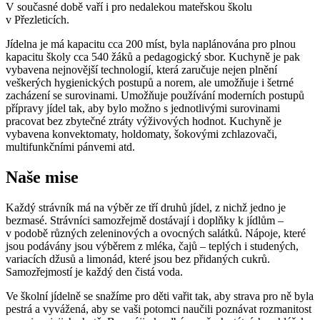
V současné době vaří i pro nedalekou mateřskou školu
v Přezleticích.
Jídelna je má kapacitu cca 200 míst, byla naplánována pro plnou
kapacitu školy cca 540 žáků a pedagogický sbor. Kuchyně je pak
vybavena nejnovější technologií, která zaručuje nejen plnění
veškerých hygienických postupů a norem, ale umožňuje i šetrné
zacházení se surovinami. Umožňuje používání moderních postupů
přípravy jídel tak, aby bylo možno s jednotlivými surovinami
pracovat bez zbytečné ztráty výživových hodnot. Kuchyně je
vybavena konvektomaty, holdomaty, šokovými zchlazovači,
multifunkčními pánvemi atd.
Naše mise
Každý strávník má na výběr ze tří druhů jídel, z nichž jedno je
bezmasé. Strávníci samozřejmě dostávají i doplňky k jídlům –
v podobě různých zeleninových a ovocných salátků. Nápoje, které
jsou podávány jsou výběrem z mléka, čajů – teplých i studených,
variacích džusů a limonád, které jsou bez přidaných cukrů.
Samozřejmostí je každý den čistá voda.
Ve školní jídelně se snažíme pro děti vařit tak, aby strava pro ně byla
pestrá a vyvážená, aby se vaši potomci naučili poznávat rozmanitost