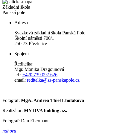
Základní škola
Panská pole
Adresa
Svazková základní škola Panská Pole
Školní náměstí 700/1
250 73 Přezletice
Spojení
Ředitelka:
Mgr. Monika Dragounová
tel.:
+420 739 097 626
email:
reditelka@zs-panskapole.cz
Fotograf:
MgA. Andrea Thiel Lhotáková
Realizátor:
MY DVA holding a.s.
Fotograf: Dan Ebermann
nahoru