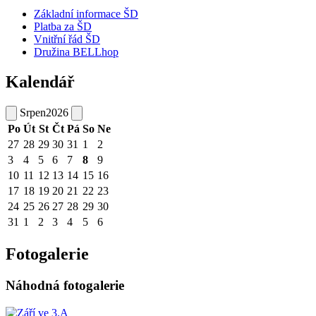
Základní informace ŠD
Platba za ŠD
Vnitřní řád ŠD
Družina BELLhop
Kalendář
Srpen
2026
Po
Út
St
Čt
Pá
So
Ne
27
28
29
30
31
1
2
3
4
5
6
7
8
9
10
11
12
13
14
15
16
17
18
19
20
21
22
23
24
25
26
27
28
29
30
31
1
2
3
4
5
6
Fotogalerie
Náhodná fotogalerie