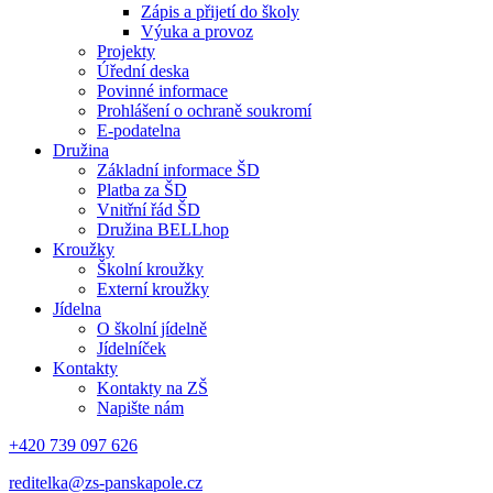
Zápis a přijetí do školy
Výuka a provoz
Projekty
Úřední deska
Povinné informace
Prohlášení o ochraně soukromí
E-podatelna
Družina
Základní informace ŠD
Platba za ŠD
Vnitřní řád ŠD
Družina BELLhop
Kroužky
Školní kroužky
Externí kroužky
Jídelna
O školní jídelně
Jídelníček
Kontakty
Kontakty na ZŠ
Napište nám
+420 739 097 626
reditelka@zs-panskapole.cz