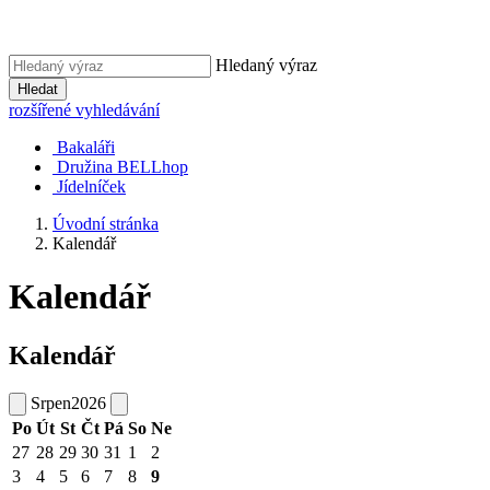
Hledaný výraz
Hledat
rozšířené vyhledávání
Bakaláři
Družina BELLhop
Jídelníček
Úvodní stránka
Kalendář
Kalendář
Kalendář
Srpen
2026
Po
Út
St
Čt
Pá
So
Ne
27
28
29
30
31
1
2
3
4
5
6
7
8
9