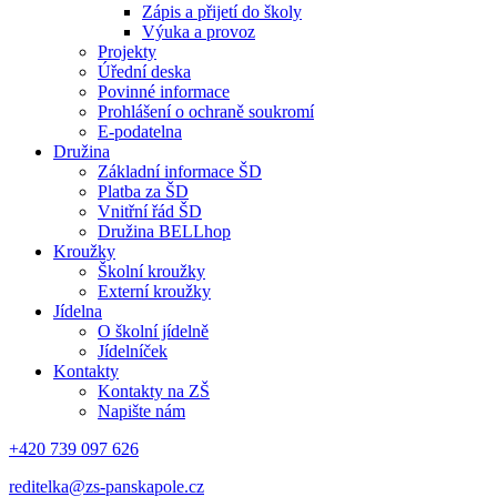
Zápis a přijetí do školy
Výuka a provoz
Projekty
Úřední deska
Povinné informace
Prohlášení o ochraně soukromí
E-podatelna
Družina
Základní informace ŠD
Platba za ŠD
Vnitřní řád ŠD
Družina BELLhop
Kroužky
Školní kroužky
Externí kroužky
Jídelna
O školní jídelně
Jídelníček
Kontakty
Kontakty na ZŠ
Napište nám
+420 739 097 626
reditelka@zs-panskapole.cz