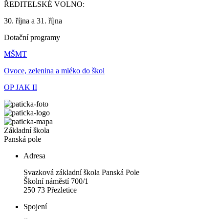
ŘEDITELSKÉ VOLNO:
30. října a 31. října
Dotační programy
MŠMT
Ovoce, zelenina a mléko do škol
OP JAK II
Základní škola
Panská pole
Adresa
Svazková základní škola Panská Pole
Školní náměstí 700/1
250 73 Přezletice
Spojení