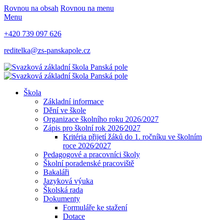
Rovnou na obsah
Rovnou na menu
Menu
+420 739 097 626
reditelka@zs-panskapole.cz
Škola
Základní informace
Dění ve škole
Organizace školního roku 2026/2027
Zápis pro školní rok 2026⁄2027
Kritéria přijetí žáků do 1. ročníku ve školním
roce 2026⁄2027
Pedagogové a pracovníci školy
Školní poradenské pracoviště
Bakaláři
Jazyková výuka
Školská rada
Dokumenty
Formuláře ke stažení
Dotace