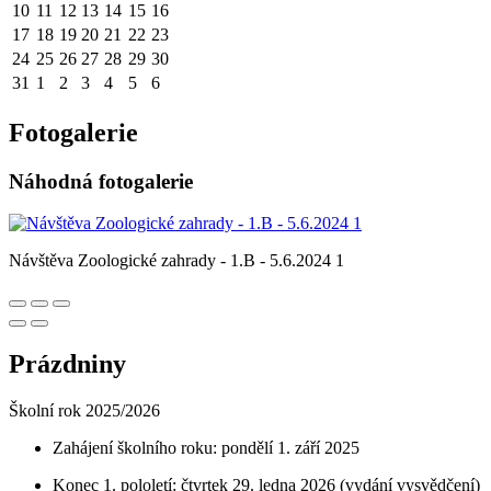
10
11
12
13
14
15
16
17
18
19
20
21
22
23
24
25
26
27
28
29
30
31
1
2
3
4
5
6
Fotogalerie
Náhodná fotogalerie
Návštěva Zoologické zahrady - 1.B - 5.6.2024 1
Prázdniny
Školní rok 2025/2026
Zahájení školního roku: pondělí 1. září 2025
Konec 1. pololetí: čtvrtek 29. ledna 2026 (vydání vysvědčení)