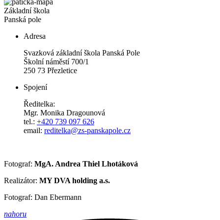
Základní škola
Panská pole
Adresa
Svazková základní škola Panská Pole
Školní náměstí 700/1
250 73 Přezletice
Spojení
Ředitelka:
Mgr. Monika Dragounová
tel.:
+420 739 097 626
email:
reditelka@zs-panskapole.cz
Fotograf:
MgA. Andrea Thiel Lhotáková
Realizátor:
MY DVA holding a.s.
Fotograf: Dan Ebermann
nahoru