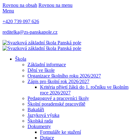
Rovnou na obsah
Rovnou na menu
Menu
+420 739 097 626
reditelka@zs-panskapole.cz
Škola
Základní informace
Dění ve škole
Organizace školního roku 2026/2027
Zápis pro školní rok 2026⁄2027
Kritéria přijetí žáků do 1. ročníku ve školním
roce 2026⁄2027
Pedagogové a pracovníci školy
Školní poradenské pracoviště
Bakaláři
Jazyková výuka
Školská rada
Dokumenty
Formuláře ke stažení
Dotace