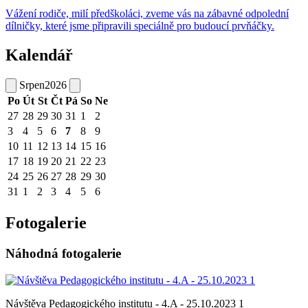
Vážení rodiče, milí předškoláci, zveme vás na zábavné odpolední
dílničky, které jsme připravili speciálně pro budoucí prvňáčky.
Kalendář
Srpen
2026
Po
Út
St
Čt
Pá
So
Ne
27
28
29
30
31
1
2
3
4
5
6
7
8
9
10
11
12
13
14
15
16
17
18
19
20
21
22
23
24
25
26
27
28
29
30
31
1
2
3
4
5
6
Fotogalerie
Náhodná fotogalerie
Návštěva Pedagogického institutu - 4.A - 25.10.2023 1