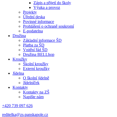
Zápis a přijetí do školy
Výuka a provoz
Projekty
Úřední deska
Povinné informace
Prohlášení o ochraně soukromí
E-podatelna
Družina
Základní informace ŠD
Platba za ŠD
Vnitřní řád ŠD
Družina BELLhop
Kroužky
Školní kroužky
Externí kroužky
Jídelna
O školní jídelně
Jídelníček
Kontakty
Kontakty na ZŠ
Napište nám
+420 739 097 626
reditelka@zs-panskapole.cz