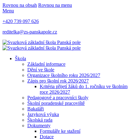
Rovnou na obsah
Rovnou na menu
Menu
+420 739 097 626
reditelka@zs-panskapole.cz
Škola
Základní informace
Dění ve škole
Organizace školního roku 2026/2027
Zápis pro školní rok 2026⁄2027
Kritéria přijetí žáků do 1. ročníku ve školním
roce 2026⁄2027
Pedagogové a pracovníci školy
Školní poradenské pracoviště
Bakaláři
Jazyková výuka
Školská rada
Dokumenty
Formuláře ke stažení
Dotace