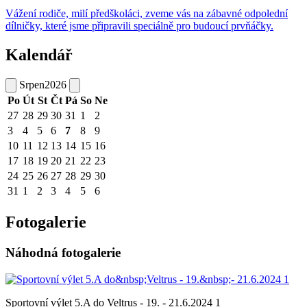
Vážení rodiče, milí předškoláci, zveme vás na zábavné odpolední
dílničky, které jsme připravili speciálně pro budoucí prvňáčky.
Kalendář
Srpen
2026
Po
Út
St
Čt
Pá
So
Ne
27
28
29
30
31
1
2
3
4
5
6
7
8
9
10
11
12
13
14
15
16
17
18
19
20
21
22
23
24
25
26
27
28
29
30
31
1
2
3
4
5
6
Fotogalerie
Náhodná fotogalerie
Sportovní výlet 5.A do Veltrus - 19. - 21.6.2024 1