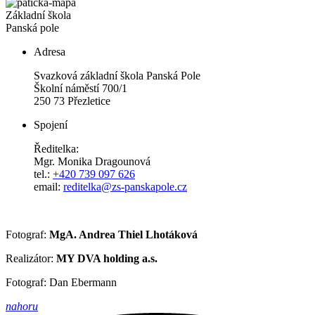
Základní škola
Panská pole
Adresa
Svazková základní škola Panská Pole
Školní náměstí 700/1
250 73 Přezletice
Spojení
Ředitelka:
Mgr. Monika Dragounová
tel.:
+420 739 097 626
email:
reditelka@zs-panskapole.cz
Fotograf:
MgA. Andrea Thiel Lhotáková
Realizátor:
MY DVA holding a.s.
Fotograf: Dan Ebermann
nahoru