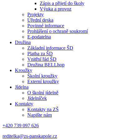
Zápis a přijetí do školy
Výuka a provoz
Projekty
Úřední deska
Povinné informace
Prohlášení o ochraně soukromí
E-podatelna
Družina
Základní informace ŠD
Platba za ŠD
Vnitřní řád ŠD
Družina BELLhop
Kroužky
Školní kroužky
Externí kroužky
Jídelna
O školní jídelně
Jídelníček
Kontakty
Kontakty na ZŠ
Napište nám
+420 739 097 626
reditelka@zs-panskapole.cz